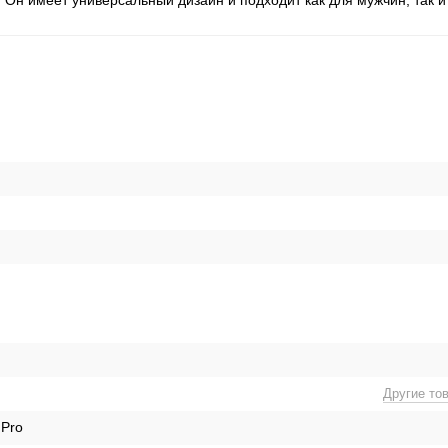
. Он имеет универсальный дизайн и подходит как для мужчин, так 
Другие то
 Pro