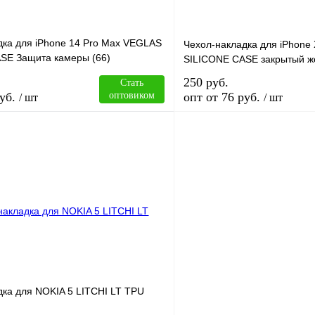
дка для iPhone 14 Pro Max VEGLAS
Чехол-накладка для iPhon
SE Защита камеры (66)
SILICONE CASE закрытый ж
250 руб.
Стать
уб.
оптовиком
опт от 76 руб.
/ шт
/ шт
В корзину
лик
Сравнение
Купить в 1 клик
В
В избранное
наличии
н
дка для NOKIA 5 LITCHI LT TPU