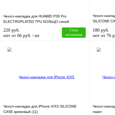
Чехол-накла
Чехол-накладка для HUAWEI P30 Pro
SILICONE CA
ELECTROPLATED TPU КОЛЬЦО синий
абрикосовый
220 руб.
180 руб.
Стать
опт от 66 руб.
оптовиком
опт от 76 р
/ шт
В корзину
Купить в 1 клик
Сравнение
Купить в 1 к
В избранное
В
В избранное
наличии
Чехол-накладка для iPhone X/XS SILICONE
Чехол-накла
CASE кремовый (11)
пакет