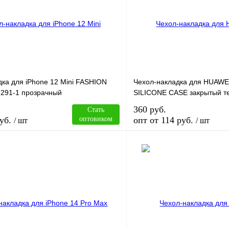
ка для iPhone 12 Mini FASHION
Чехол-накладка для HUAWE
291-1 прозрачный
SILICONE CASE закрытый те
360 руб.
Стать
уб.
оптовиком
опт от 114 руб.
/ шт
/ шт
В корзину
лик
Сравнение
Купить в 1 клик
В
В избранное
наличии
н