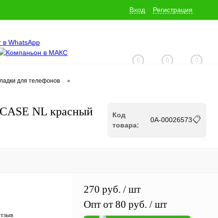
Вход
Регистрация
0
0
0
•
кладки для телефонов
+7 (928) 229-06-32
 CASE NL красный
Код
📋
0А-00026573
товара:
270 руб.
/ шт
Опт от 80 руб.
/ шт
отзыв