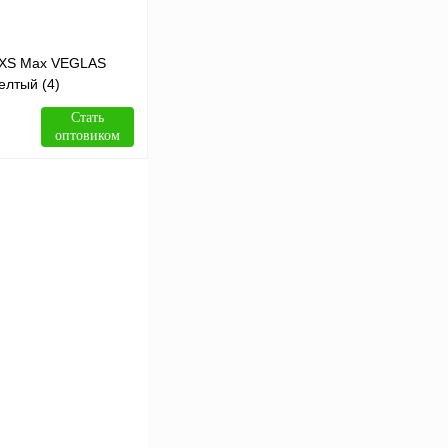
e XS Max VEGLAS
елтый (4)
Стать
оптовиком
В корзину
Сравнение
В
аличии