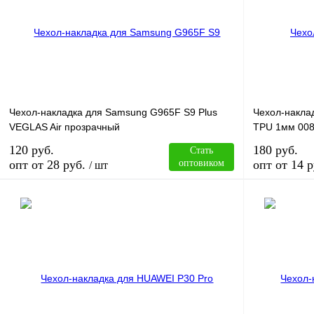
Чехол-накладка для Samsung G965F S9 Plus
Чехол-наклад
VEGLAS Air прозрачный
TPU 1мм 008
120 руб.
180 руб.
Стать
опт от 28 руб.
оптовиком
опт от 14 р
/ шт
В корзину
Купить в 1 клик
Сравнение
Купить в 1 к
В избранное
В
В избранное
наличии