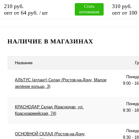
210 руб.
310 руб.
Стать
опт от 64 руб.
оптовиком
опт от 100 
/ шт
В корзину
НАЛИЧИЕ В МАГАЗИНАХ
Купить в 1 клик
Сравнение
Купить в 1 к
Название
Г
В избранное
В
В избранное
наличии
Понеде
АЛЬТУС (атлант) Склад (Ростов-на-Дону, Малое
9:00 - 1
зелёное кольцо, 3)
Понеде
КРАСНОДАР Склад (Краснодар, ул.
9:30 - 1
Красноармейская, 74)
Понеде
ОСНОВНОЙ СКЛАД (Ростов-на-Дону,
9:30 - 1