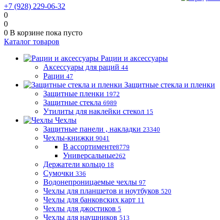
+7 (928) 229-06-32
0
0
0
В корзине
пока пусто
Каталог товаров
Рации и аксессуары
Аксессуары для раций
44
Рации
47
Защитные стекла и пленки
Защитные пленки
1972
Защитные стекла
6989
Утилиты для наклейки стекол
15
Чехлы
Защитные панели , накладки
23340
Чехлы-книжки
9041
В ассортименте
8779
Универсальные
262
Держатели кольцо
18
Сумочки
336
Водонепроницаемые чехлы
97
Чехлы для планшетов и ноутбуков
520
Чехлы для банковских карт
11
Чехлы для джостиков
5
Чехлы для наушников
513