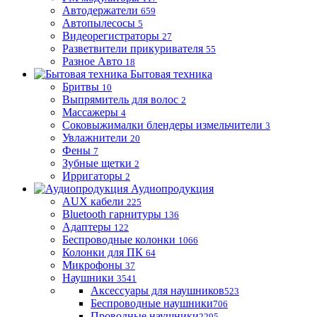
Автодержатели
659
Автопылесосы
5
Видеорегистраторы
27
Разветвители прикуривателя
55
Разное Авто
18
Бытовая техника
Бритвы
10
Выпрямитель для волос
2
Массажеры
4
Соковыжималки блендеры измельчители
3
Увлажнители
20
Фены
7
Зубные щетки
2
Ирригаторы
2
Аудиопродукция
AUX кабели
225
Bluetooth гарнитуры
136
Адаптеры
122
Беспроводные колонки
1066
Колонки для ПК
64
Микрофоны
37
Наушники
3541
Аксессуары для наушников
523
Беспроводные наушники
706
Проводные наушники
2295