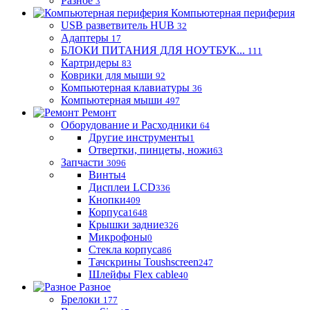
Разное
3
Компьютерная периферия
USB разветвитель HUB
32
Адаптеры
17
БЛОКИ ПИТАНИЯ ДЛЯ НОУТБУК...
111
Картридеры
83
Коврики для мыши
92
Компьютерная клавиатуры
36
Компьютерная мыши
497
Ремонт
Оборудование и Расходники
64
Другие инструменты
1
Отвертки, пинцеты, ножи
63
Запчасти
3096
Винты
4
Дисплеи LCD
336
Кнопки
409
Корпуса
1648
Крышки задние
326
Микрофоны
0
Стекла корпуса
86
Тачскрины Toushscreen
247
Шлейфы Flex cable
40
Разное
Брелоки
177