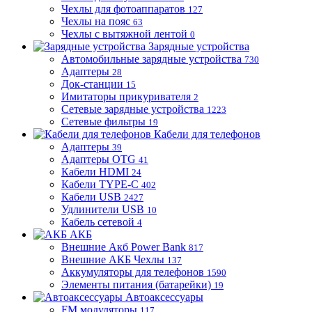
Чехлы для фотоаппаратов
127
Чехлы на пояс
63
Чехлы с вытяжной лентой
0
Зарядные устройства
Автомобильные зарядные устройства
730
Адаптеры
28
Док-станции
15
Имитаторы прикуривателя
2
Сетевые зарядные устройства
1223
Сетевые фильтры
19
Кабели для телефонов
Адаптеры
39
Адаптеры OTG
41
Кабели HDMI
24
Кабели TYPE-C
402
Кабели USB
2427
Удлинители USB
10
Кабель сетевой
4
АКБ
Внешние Акб Power Bank
817
Внешние АКБ Чехлы
137
Аккумуляторы для телефонов
1590
Элементы питания (батарейки)
19
Автоаксессуары
FM модуляторы
117