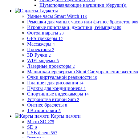
Шумоподавляющие наушники (беруши)
1
Гаджеты
Умные часы Smart Watch
113
Ремешки для умных часов или фитнес браслетов
90
Игровые приставки, джостики, геймпады
80
Фотоаппараты
23
GPS треккеры
12
Массажеры
4
Проекторы
2
3D Ручки
2
WIFI модемы
8
Лазерные проекторы
2
Машинка-перевертыш Stunt Car управление жестам
Очки виртуальной реальности
10
Планшет для рисования
14
Пульты для кондиционера
1
Спортивные видеокамеры
14
Устройства второй Sim
2
Фитнес браслеты
8
ТВ-приставки
3
Карты памяти
Micro SD
275
SD
0
USB флеш
597