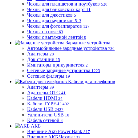
Чехлы для планшетов и ноутбуков
520
Чехлы для банковских карт
11
Чехлы для джостиков
5
Чехлы для наушников
513
Чехлы для фотоаппаратов
127
Чехлы на пояс
63
Чехлы с вытяжной лентой
0
Зарядные устройства
Автомобильные зарядные устройства
730
Адаптеры
28
Док-станции
15
Имитаторы прикуривателя
2
Сетевые зарядные устройства
1223
Сетевые фильтры
19
Кабели для телефонов
Адаптеры
39
Адаптеры OTG
41
Кабели HDMI
24
Кабели TYPE-C
402
Кабели USB
2427
Удлинители USB
10
Кабель сетевой
4
АКБ
Внешние Акб Power Bank
817
Внешние АКБ Чехлы
137