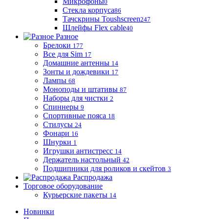
Микрофоны
0
Стекла корпуса
86
Тачскрины Toushscreen
247
Шлейфы Flex cable
40
Разное
Брелоки
177
Все для Sim
17
Домашние антенны
14
Зонты и дождевики
17
Лампы
68
Моноподы и штативы
87
Наборы для чистки
2
Спиннеры
9
Спортивные пояса
18
Стилусы
24
Фонари
16
Шнурки
1
Игрушки антистресс
14
Держатель настольный
42
Подшипники для роликов и скейтов
3
Распродажа
Торговое оборудование
Курьерские пакеты
14
Новинки