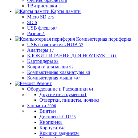
Фитнес браслеты
8
ТВ-приставки
3
Карты памяти
Micro SD
275
SD
0
USB флеш
597
Разное
3
Компьютерная периферия
USB разветвитель HUB
32
Адаптеры
17
БЛОКИ ПИТАНИЯ ДЛЯ НОУТБУК...
111
Картридеры
83
Коврики для мыши
92
Компьютерная клавиатуры
36
Компьютерная мыши
497
Ремонт
Оборудование и Расходники
64
Другие инструменты
1
Отвертки, пинцеты, ножи
63
Запчасти
3096
Винты
4
Дисплеи LCD
336
Кнопки
409
Корпуса
1648
Крышки задние
326