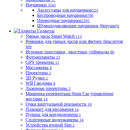
Наушники
3541
Аксессуары для наушников
523
Беспроводные наушники
706
Проводные наушники
2295
Шумоподавляющие наушники (беруши)
1
Гаджеты
Умные часы Smart Watch
113
Ремешки для умных часов или фитнес браслетов
909
Игровые приставки, джостики, геймпады
80
Фотоаппараты
23
GPS треккеры
12
Массажеры
4
Проекторы
2
3D Ручки
2
WIFI модемы
8
Лазерные проекторы
2
Машинка-перевертыш Stunt Car управление
жестами
14
Очки виртуальной реальности
10
Планшет для рисования
14
Пульты для кондиционера
1
Спортивные видеокамеры
14
Устройства второй Sim
2