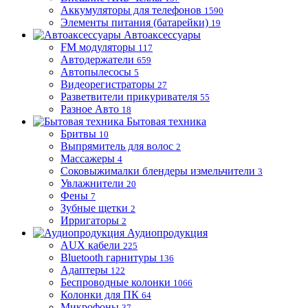
Аккумуляторы для телефонов
1590
Элементы питания (батарейки)
19
Автоаксессуары
FM модуляторы
117
Автодержатели
659
Автопылесосы
5
Видеорегистраторы
27
Разветвители прикуривателя
55
Разное Авто
18
Бытовая техника
Бритвы
10
Выпрямитель для волос
2
Массажеры
4
Соковыжималки блендеры измельчители
3
Увлажнители
20
Фены
7
Зубные щетки
2
Ирригаторы
2
Аудиопродукция
AUX кабели
225
Bluetooth гарнитуры
136
Адаптеры
122
Беспроводные колонки
1066
Колонки для ПК
64
Микрофоны
37