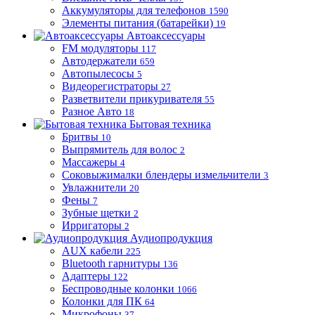
Аккумуляторы для телефонов
1590
Элементы питания (батарейки)
19
Автоаксессуары
FM модуляторы
117
Автодержатели
659
Автопылесосы
5
Видеорегистраторы
27
Разветвители прикуривателя
55
Разное Авто
18
Бытовая техника
Бритвы
10
Выпрямитель для волос
2
Массажеры
4
Соковыжималки блендеры измельчители
3
Увлажнители
20
Фены
7
Зубные щетки
2
Ирригаторы
2
Аудиопродукция
AUX кабели
225
Bluetooth гарнитуры
136
Адаптеры
122
Беспроводные колонки
1066
Колонки для ПК
64
Микрофоны
37