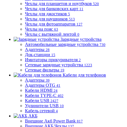
Чехлы для планшетов и ноутбуков
520
Чехлы для банковских карт
11
Чехлы для джостиков
5
Чехлы для наушников
513
Чехлы для фотоаппаратов
127
Чехлы на пояс
63
Чехлы с вытяжной лентой
0
Зарядные устройства
Автомобильные зарядные устройства
730
Адаптеры
28
Док-станции
15
Имитаторы прикуривателя
2
Сетевые зарядные устройства
1223
Сетевые фильтры
19
Кабели для телефонов
Адаптеры
39
Адаптеры OTG
41
Кабели HDMI
24
Кабели TYPE-C
402
Кабели USB
2427
Удлинители USB
10
Кабель сетевой
4
АКБ
Внешние Акб Power Bank
817
Внешние АКБ Чехлы
137