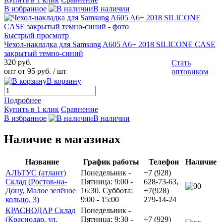
В избранное
В наличии
Быстрый просмотр
Чехол-накладка для Samsung A605 A6+ 2018 SILICONE CASE
закрытый темно-синий
320 руб.
Стать
опт от 95 руб.
/ шт
оптовиком
В корзину
Подробнее
Купить в 1 клик
Сравнение
В избранное
В наличии
Наличие в магазинах
Название
График работы
Телефон
Наличие
АЛЬТУС (атлант)
Понедельник -
+7 (928)
Склад (Ростов-на-
Пятница: 9:00 -
628-73-63,
0
Дону, Малое зелёное
16:30. Суббота:
+7(928)
кольцо, 3)
9:00 - 15:00
279-14-24
КРАСНОДАР Склад
Понедельник -
(Краснодар, ул.
Пятница: 9:30 -
+7 (929)