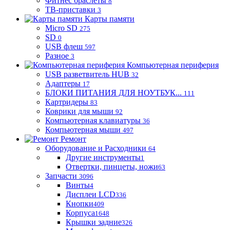
Фитнес браслеты
8
ТВ-приставки
3
Карты памяти
Micro SD
275
SD
0
USB флеш
597
Разное
3
Компьютерная периферия
USB разветвитель HUB
32
Адаптеры
17
БЛОКИ ПИТАНИЯ ДЛЯ НОУТБУК...
111
Картридеры
83
Коврики для мыши
92
Компьютерная клавиатуры
36
Компьютерная мыши
497
Ремонт
Оборудование и Расходники
64
Другие инструменты
1
Отвертки, пинцеты, ножи
63
Запчасти
3096
Винты
4
Дисплеи LCD
336
Кнопки
409
Корпуса
1648
Крышки задние
326