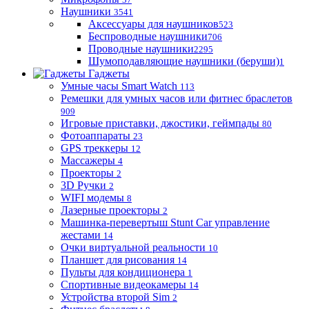
Наушники
3541
Аксессуары для наушников
523
Беспроводные наушники
706
Проводные наушники
2295
Шумоподавляющие наушники (беруши)
1
Гаджеты
Умные часы Smart Watch
113
Ремешки для умных часов или фитнес браслетов
909
Игровые приставки, джостики, геймпады
80
Фотоаппараты
23
GPS треккеры
12
Массажеры
4
Проекторы
2
3D Ручки
2
WIFI модемы
8
Лазерные проекторы
2
Машинка-перевертыш Stunt Car управление
жестами
14
Очки виртуальной реальности
10
Планшет для рисования
14
Пульты для кондиционера
1
Спортивные видеокамеры
14
Устройства второй Sim
2