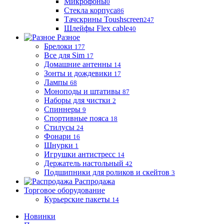
Микрофоны
0
Стекла корпуса
86
Тачскрины Toushscreen
247
Шлейфы Flex cable
40
Разное
Брелоки
177
Все для Sim
17
Домашние антенны
14
Зонты и дождевики
17
Лампы
68
Моноподы и штативы
87
Наборы для чистки
2
Спиннеры
9
Спортивные пояса
18
Стилусы
24
Фонари
16
Шнурки
1
Игрушки антистресс
14
Держатель настольный
42
Подшипники для роликов и скейтов
3
Распродажа
Торговое оборудование
Курьерские пакеты
14
Новинки