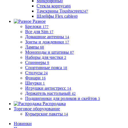
Микрофоны
0
Стекла корпуса
86
Тачскрины Toushscreen
247
Шлейфы Flex cable
40
Разное
Брелоки
177
Все для Sim
17
Домашние антенны
14
Зонты и дождевики
17
Лампы
68
Моноподы и штативы
87
Наборы для чистки
2
Спиннеры
9
Спортивные пояса
18
Стилусы
24
Фонари
16
Шнурки
1
Игрушки антистресс
14
Держатель настольный
42
Подшипники для роликов и скейтов
3
Распродажа
Торговое оборудование
Курьерские пакеты
14
Новинки