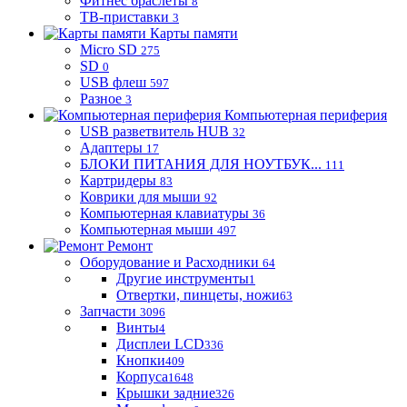
Фитнес браслеты
8
ТВ-приставки
3
Карты памяти
Micro SD
275
SD
0
USB флеш
597
Разное
3
Компьютерная периферия
USB разветвитель HUB
32
Адаптеры
17
БЛОКИ ПИТАНИЯ ДЛЯ НОУТБУК...
111
Картридеры
83
Коврики для мыши
92
Компьютерная клавиатуры
36
Компьютерная мыши
497
Ремонт
Оборудование и Расходники
64
Другие инструменты
1
Отвертки, пинцеты, ножи
63
Запчасти
3096
Винты
4
Дисплеи LCD
336
Кнопки
409
Корпуса
1648
Крышки задние
326