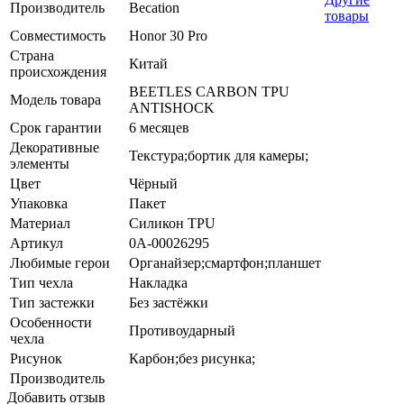
Производитель
Becation
товары
Совместимость
Honor 30 Pro
Страна
Китай
происхождения
BEETLES CARBON TPU
Модель товара
ANTISHOCK
Срок гарантии
6 месяцев
Декоративные
Текстура;бортик для камеры;
элементы
Цвет
Чёрный
Упаковка
Пакет
Материал
Силикон TPU
Артикул
0А-00026295
Любимые герои
Органайзер;смартфон;планшет
Тип чехла
Накладка
Тип застежки
Без застёжки
Особенности
Противоударный
чехла
Рисунок
Карбон;без рисунка;
Производитель
Добавить отзыв