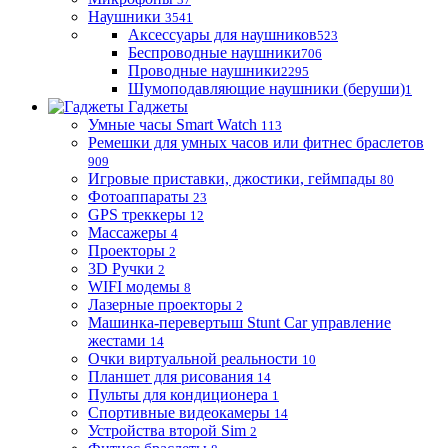
Наушники
3541
Аксессуары для наушников
523
Беспроводные наушники
706
Проводные наушники
2295
Шумоподавляющие наушники (беруши)
1
Гаджеты
Умные часы Smart Watch
113
Ремешки для умных часов или фитнес браслетов
909
Игровые приставки, джостики, геймпады
80
Фотоаппараты
23
GPS треккеры
12
Массажеры
4
Проекторы
2
3D Ручки
2
WIFI модемы
8
Лазерные проекторы
2
Машинка-перевертыш Stunt Car управление
жестами
14
Очки виртуальной реальности
10
Планшет для рисования
14
Пульты для кондиционера
1
Спортивные видеокамеры
14
Устройства второй Sim
2