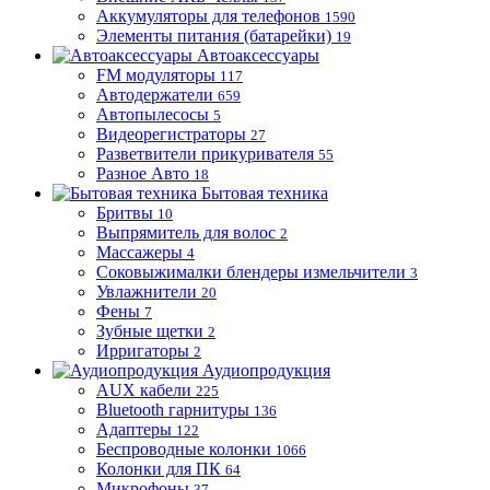
Аккумуляторы для телефонов
1590
Элементы питания (батарейки)
19
Автоаксессуары
FM модуляторы
117
Автодержатели
659
Автопылесосы
5
Видеорегистраторы
27
Разветвители прикуривателя
55
Разное Авто
18
Бытовая техника
Бритвы
10
Выпрямитель для волос
2
Массажеры
4
Соковыжималки блендеры измельчители
3
Увлажнители
20
Фены
7
Зубные щетки
2
Ирригаторы
2
Аудиопродукция
AUX кабели
225
Bluetooth гарнитуры
136
Адаптеры
122
Беспроводные колонки
1066
Колонки для ПК
64
Микрофоны
37