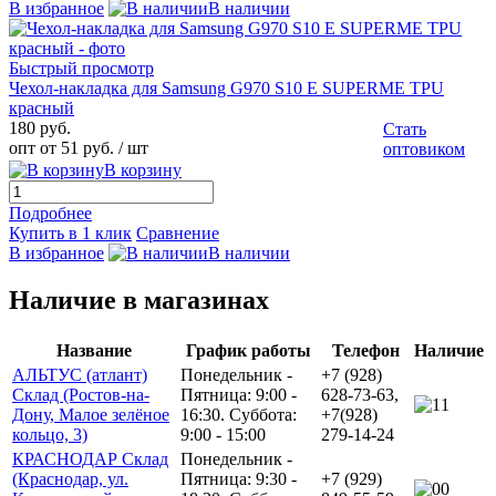
В избранное
В наличии
Быстрый просмотр
Чехол-накладка для Samsung G970 S10 E SUPERME TPU
красный
180 руб.
Стать
опт от 51 руб.
/ шт
оптовиком
В корзину
Подробнее
Купить в 1 клик
Сравнение
В избранное
В наличии
Наличие в магазинах
Название
График работы
Телефон
Наличие
АЛЬТУС (атлант)
Понедельник -
+7 (928)
Склад (Ростов-на-
Пятница: 9:00 -
628-73-63,
1
Дону, Малое зелёное
16:30. Суббота:
+7(928)
кольцо, 3)
9:00 - 15:00
279-14-24
КРАСНОДАР Склад
Понедельник -
(Краснодар, ул.
Пятница: 9:30 -
+7 (929)
0