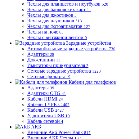
Чехлы для планшетов и ноутбуков
520
Чехлы для банковских карт
11
Чехлы для джостиков
5
Чехлы для наушников
513
Чехлы для фотоаппаратов
127
Чехлы на пояс
63
Чехлы с вытяжной лентой
0
Зарядные устройства
Автомобильные зарядные устройства
730
Адаптеры
28
Док-станции
15
Имитаторы прикуривателя
2
Сетевые зарядные устройства
1223
Сетевые фильтры
19
Кабели для телефонов
Адаптеры
39
Адаптеры OTG
41
Кабели HDMI
24
Кабели TYPE-C
402
Кабели USB
2427
Удлинители USB
10
Кабель сетевой
4
АКБ
Внешние Акб Power Bank
817
Внешние АКБ Чехлы
137