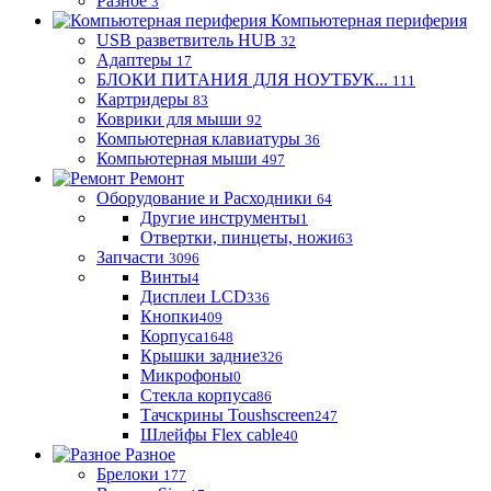
Разное
3
Компьютерная периферия
USB разветвитель HUB
32
Адаптеры
17
БЛОКИ ПИТАНИЯ ДЛЯ НОУТБУК...
111
Картридеры
83
Коврики для мыши
92
Компьютерная клавиатуры
36
Компьютерная мыши
497
Ремонт
Оборудование и Расходники
64
Другие инструменты
1
Отвертки, пинцеты, ножи
63
Запчасти
3096
Винты
4
Дисплеи LCD
336
Кнопки
409
Корпуса
1648
Крышки задние
326
Микрофоны
0
Стекла корпуса
86
Тачскрины Toushscreen
247
Шлейфы Flex cable
40
Разное
Брелоки
177