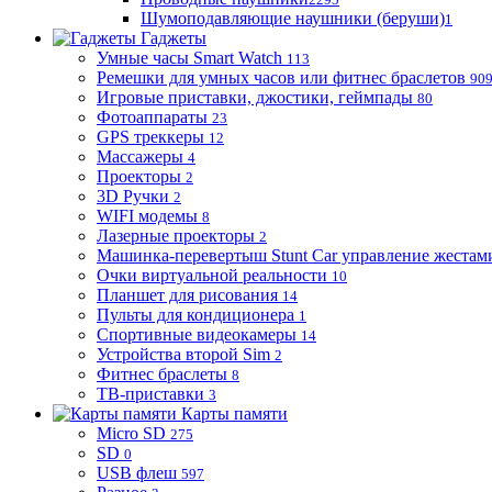
Шумоподавляющие наушники (беруши)
1
Гаджеты
Умные часы Smart Watch
113
Ремешки для умных часов или фитнес браслетов
90
Игровые приставки, джостики, геймпады
80
Фотоаппараты
23
GPS треккеры
12
Массажеры
4
Проекторы
2
3D Ручки
2
WIFI модемы
8
Лазерные проекторы
2
Машинка-перевертыш Stunt Car управление жестам
Очки виртуальной реальности
10
Планшет для рисования
14
Пульты для кондиционера
1
Спортивные видеокамеры
14
Устройства второй Sim
2
Фитнес браслеты
8
ТВ-приставки
3
Карты памяти
Micro SD
275
SD
0
USB флеш
597