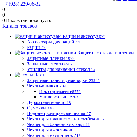
+7 (928) 229-06-32
0
0
0
В корзине
пока пусто
Каталог товаров
Рации и аксессуары
Аксессуары для раций
44
Рации
47
Защитные стекла и пленки
Защитные пленки
1972
Защитные стекла
6989
Утилиты для наклейки стекол
15
Чехлы
Защитные панели , накладки
23340
Чехлы-книжки
9041
В ассортименте
8779
Универсальные
262
Держатели кольцо
18
Сумочки
336
Водонепроницаемые чехлы
97
Чехлы для планшетов и ноутбуков
520
Чехлы для банковских карт
11
Чехлы для джостиков
5
Чехлы для наушников
513