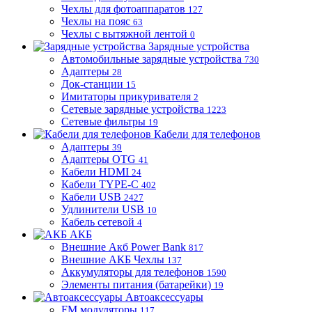
Чехлы для фотоаппаратов
127
Чехлы на пояс
63
Чехлы с вытяжной лентой
0
Зарядные устройства
Автомобильные зарядные устройства
730
Адаптеры
28
Док-станции
15
Имитаторы прикуривателя
2
Сетевые зарядные устройства
1223
Сетевые фильтры
19
Кабели для телефонов
Адаптеры
39
Адаптеры OTG
41
Кабели HDMI
24
Кабели TYPE-C
402
Кабели USB
2427
Удлинители USB
10
Кабель сетевой
4
АКБ
Внешние Акб Power Bank
817
Внешние АКБ Чехлы
137
Аккумуляторы для телефонов
1590
Элементы питания (батарейки)
19
Автоаксессуары
FM модуляторы
117