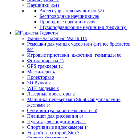
Наушники
3541
Аксессуары для наушников
523
Беспроводные наушники
706
Проводные наушники
2295
Шумоподавляющие наушники (беруши)
1
Гаджеты
Умные часы Smart Watch
113
Ремешки для умных часов или фитнес браслетов
909
Игровые приставки, джостики, геймпады
80
Фотоаппараты
23
GPS треккеры
12
Массажеры
4
Проекторы
2
3D Ручки
2
WIFI модемы
8
Лазерные проекторы
2
Машинка-перевертыш Stunt Car управление
жестами
14
Очки виртуальной реальности
10
Планшет для рисования
14
Пульты для кондиционера
1
Спортивные видеокамеры
14
Устройства второй Sim
2