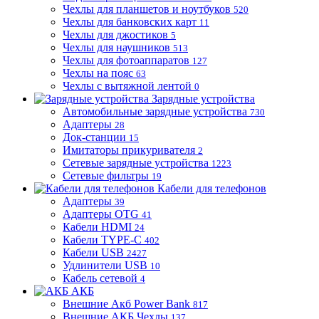
Чехлы для планшетов и ноутбуков
520
Чехлы для банковских карт
11
Чехлы для джостиков
5
Чехлы для наушников
513
Чехлы для фотоаппаратов
127
Чехлы на пояс
63
Чехлы с вытяжной лентой
0
Зарядные устройства
Автомобильные зарядные устройства
730
Адаптеры
28
Док-станции
15
Имитаторы прикуривателя
2
Сетевые зарядные устройства
1223
Сетевые фильтры
19
Кабели для телефонов
Адаптеры
39
Адаптеры OTG
41
Кабели HDMI
24
Кабели TYPE-C
402
Кабели USB
2427
Удлинители USB
10
Кабель сетевой
4
АКБ
Внешние Акб Power Bank
817
Внешние АКБ Чехлы
137