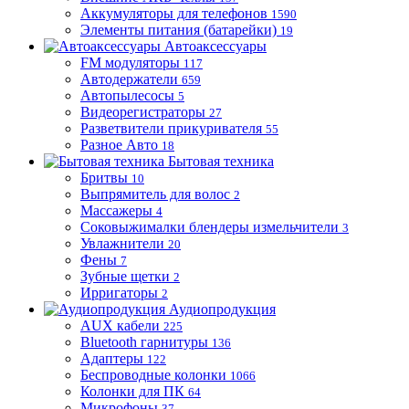
Аккумуляторы для телефонов
1590
Элементы питания (батарейки)
19
Автоаксессуары
FM модуляторы
117
Автодержатели
659
Автопылесосы
5
Видеорегистраторы
27
Разветвители прикуривателя
55
Разное Авто
18
Бытовая техника
Бритвы
10
Выпрямитель для волос
2
Массажеры
4
Соковыжималки блендеры измельчители
3
Увлажнители
20
Фены
7
Зубные щетки
2
Ирригаторы
2
Аудиопродукция
AUX кабели
225
Bluetooth гарнитуры
136
Адаптеры
122
Беспроводные колонки
1066
Колонки для ПК
64
Микрофоны
37