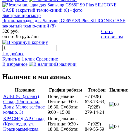
Быстрый просмотр
Чехол-накладка для Samsung G965F S9 Plus SILICONE CASE
закрытый темно-синий (8)
320 руб.
Стать
опт от 95 руб.
/ шт
оптовиком
В корзину
Подробнее
Купить в 1 клик
Сравнение
В избранное
В наличии
Наличие в магазинах
Название
График работы
Телефон
Наличие
АЛЬТУС (атлант)
Понедельник -
+7 (928)
Склад (Ростов-на-
Пятница: 9:00 -
628-73-63,
0
Дону, Малое зелёное
16:30. Суббота:
+7(928)
кольцо, 3)
9:00 - 15:00
279-14-24
КРАСНОДАР Склад
Понедельник -
(Краснодар, ул.
Пятница: 9:30 -
+7 (929)
0
Красноармейская,
18:30. Суббота:
849-55-59