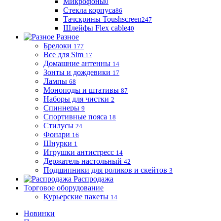
Микрофоны
0
Стекла корпуса
86
Тачскрины Toushscreen
247
Шлейфы Flex cable
40
Разное
Брелоки
177
Все для Sim
17
Домашние антенны
14
Зонты и дождевики
17
Лампы
68
Моноподы и штативы
87
Наборы для чистки
2
Спиннеры
9
Спортивные пояса
18
Стилусы
24
Фонари
16
Шнурки
1
Игрушки антистресс
14
Держатель настольный
42
Подшипники для роликов и скейтов
3
Распродажа
Торговое оборудование
Курьерские пакеты
14
Новинки