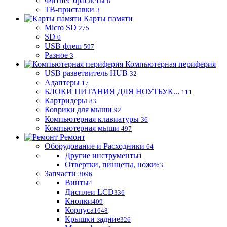
Фитнес браслеты
8
ТВ-приставки
3
Карты памяти
Micro SD
275
SD
0
USB флеш
597
Разное
3
Компьютерная периферия
USB разветвитель HUB
32
Адаптеры
17
БЛОКИ ПИТАНИЯ ДЛЯ НОУТБУК...
111
Картридеры
83
Коврики для мыши
92
Компьютерная клавиатуры
36
Компьютерная мыши
497
Ремонт
Оборудование и Расходники
64
Другие инструменты
1
Отвертки, пинцеты, ножи
63
Запчасти
3096
Винты
4
Дисплеи LCD
336
Кнопки
409
Корпуса
1648
Крышки задние
326