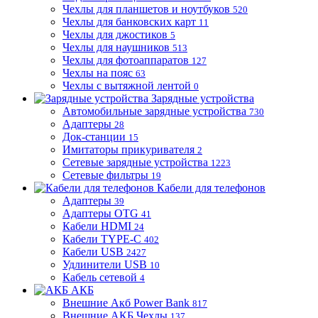
Чехлы для планшетов и ноутбуков
520
Чехлы для банковских карт
11
Чехлы для джостиков
5
Чехлы для наушников
513
Чехлы для фотоаппаратов
127
Чехлы на пояс
63
Чехлы с вытяжной лентой
0
Зарядные устройства
Автомобильные зарядные устройства
730
Адаптеры
28
Док-станции
15
Имитаторы прикуривателя
2
Сетевые зарядные устройства
1223
Сетевые фильтры
19
Кабели для телефонов
Адаптеры
39
Адаптеры OTG
41
Кабели HDMI
24
Кабели TYPE-C
402
Кабели USB
2427
Удлинители USB
10
Кабель сетевой
4
АКБ
Внешние Акб Power Bank
817
Внешние АКБ Чехлы
137