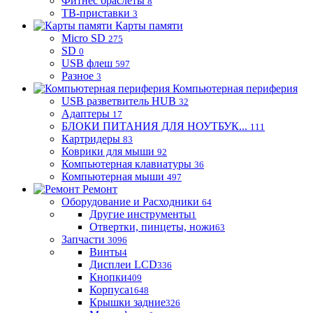
Фитнес браслеты
8
ТВ-приставки
3
Карты памяти
Micro SD
275
SD
0
USB флеш
597
Разное
3
Компьютерная периферия
USB разветвитель HUB
32
Адаптеры
17
БЛОКИ ПИТАНИЯ ДЛЯ НОУТБУК...
111
Картридеры
83
Коврики для мыши
92
Компьютерная клавиатуры
36
Компьютерная мыши
497
Ремонт
Оборудование и Расходники
64
Другие инструменты
1
Отвертки, пинцеты, ножи
63
Запчасти
3096
Винты
4
Дисплеи LCD
336
Кнопки
409
Корпуса
1648
Крышки задние
326