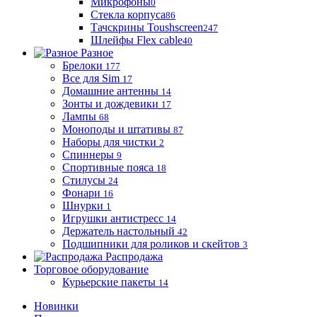
Микрофоны
0
Стекла корпуса
86
Тачскрины Toushscreen
247
Шлейфы Flex cable
40
Разное
Брелоки
177
Все для Sim
17
Домашние антенны
14
Зонты и дождевики
17
Лампы
68
Моноподы и штативы
87
Наборы для чистки
2
Спиннеры
9
Спортивные пояса
18
Стилусы
24
Фонари
16
Шнурки
1
Игрушки антистресс
14
Держатель настольный
42
Подшипники для роликов и скейтов
3
Распродажа
Торговое оборудование
Курьерские пакеты
14
Новинки