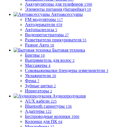
Аккумуляторы для телефонов
1590
Элементы питания (батарейки)
19
Автоаксессуары
FM модуляторы
117
Автодержатели
659
Автопылесосы
5
Видеорегистраторы
27
Разветвители прикуривателя
55
Разное Авто
18
Бытовая техника
Бритвы
10
Выпрямитель для волос
2
Массажеры
4
Соковыжималки блендеры измельчители
3
Увлажнители
20
Фены
7
Зубные щетки
2
Ирригаторы
2
Аудиопродукция
AUX кабели
225
Bluetooth гарнитуры
136
Адаптеры
122
Беспроводные колонки
1066
Колонки для ПК
64
Микрофоны
37