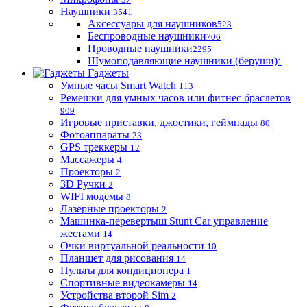
Наушники
3541
Аксессуары для наушников
523
Беспроводные наушники
706
Проводные наушники
2295
Шумоподавляющие наушники (беруши)
1
Гаджеты
Умные часы Smart Watch
113
Ремешки для умных часов или фитнес браслетов
909
Игровые приставки, джостики, геймпады
80
Фотоаппараты
23
GPS треккеры
12
Массажеры
4
Проекторы
2
3D Ручки
2
WIFI модемы
8
Лазерные проекторы
2
Машинка-перевертыш Stunt Car управление
жестами
14
Очки виртуальной реальности
10
Планшет для рисования
14
Пульты для кондиционера
1
Спортивные видеокамеры
14
Устройства второй Sim
2