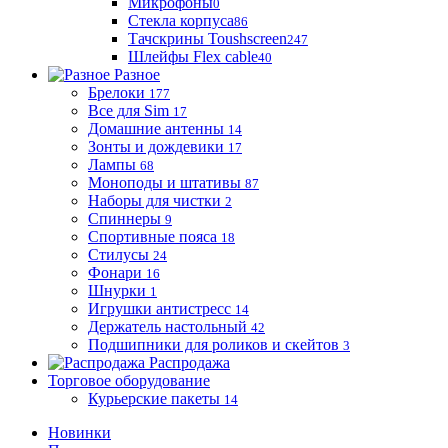
Микрофоны
0
Стекла корпуса
86
Тачскрины Toushscreen
247
Шлейфы Flex cable
40
Разное
Брелоки
177
Все для Sim
17
Домашние антенны
14
Зонты и дождевики
17
Лампы
68
Моноподы и штативы
87
Наборы для чистки
2
Спиннеры
9
Спортивные пояса
18
Стилусы
24
Фонари
16
Шнурки
1
Игрушки антистресс
14
Держатель настольный
42
Подшипники для роликов и скейтов
3
Распродажа
Торговое оборудование
Курьерские пакеты
14
Новинки