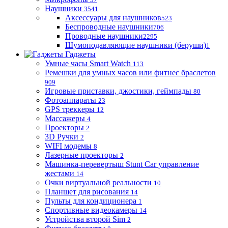
Наушники
3541
Аксессуары для наушников
523
Беспроводные наушники
706
Проводные наушники
2295
Шумоподавляющие наушники (беруши)
1
Гаджеты
Умные часы Smart Watch
113
Ремешки для умных часов или фитнес браслетов
909
Игровые приставки, джостики, геймпады
80
Фотоаппараты
23
GPS треккеры
12
Массажеры
4
Проекторы
2
3D Ручки
2
WIFI модемы
8
Лазерные проекторы
2
Машинка-перевертыш Stunt Car управление
жестами
14
Очки виртуальной реальности
10
Планшет для рисования
14
Пульты для кондиционера
1
Спортивные видеокамеры
14
Устройства второй Sim
2