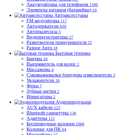
Аккумуляторы для телефонов
1590
Элементы питания (батарейки)
19
Автоаксессуары
FM модуляторы
117
Автодержатели
659
Автопылесосы
5
Видеорегистраторы
27
Разветвители прикуривателя
55
Разное Авто
18
Бытовая техника
Бритвы
10
Выпрямитель для волос
2
Массажеры
4
Соковыжималки блендеры измельчители
3
Увлажнители
20
Фены
7
Зубные щетки
2
Ирригаторы
2
Аудиопродукция
AUX кабели
225
Bluetooth гарнитуры
136
Адаптеры
122
Беспроводные колонки
1066
Колонки для ПК
64
Микрофоны
37