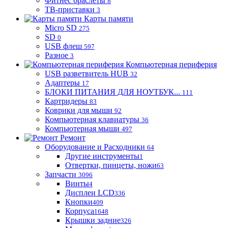
Фитнес браслеты
8
ТВ-приставки
3
Карты памяти
Micro SD
275
SD
0
USB флеш
597
Разное
3
Компьютерная периферия
USB разветвитель HUB
32
Адаптеры
17
БЛОКИ ПИТАНИЯ ДЛЯ НОУТБУК...
111
Картридеры
83
Коврики для мыши
92
Компьютерная клавиатуры
36
Компьютерная мыши
497
Ремонт
Оборудование и Расходники
64
Другие инструменты
1
Отвертки, пинцеты, ножи
63
Запчасти
3096
Винты
4
Дисплеи LCD
336
Кнопки
409
Корпуса
1648
Крышки задние
326