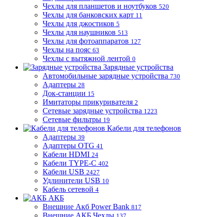
Чехлы для планшетов и ноутбуков
520
Чехлы для банковских карт
11
Чехлы для джостиков
5
Чехлы для наушников
513
Чехлы для фотоаппаратов
127
Чехлы на пояс
63
Чехлы с вытяжной лентой
0
Зарядные устройства
Автомобильные зарядные устройства
730
Адаптеры
28
Док-станции
15
Имитаторы прикуривателя
2
Сетевые зарядные устройства
1223
Сетевые фильтры
19
Кабели для телефонов
Адаптеры
39
Адаптеры OTG
41
Кабели HDMI
24
Кабели TYPE-C
402
Кабели USB
2427
Удлинители USB
10
Кабель сетевой
4
АКБ
Внешние Акб Power Bank
817
Внешние АКБ Чехлы
137