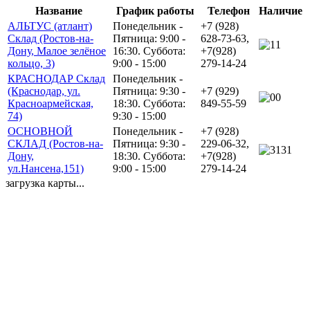
Название
График работы
Телефон
Наличие
АЛЬТУС (атлант)
Понедельник -
+7 (928)
Склад (Ростов-на-
Пятница: 9:00 -
628-73-63,
1
Дону, Малое зелёное
16:30. Суббота:
+7(928)
кольцо, 3)
9:00 - 15:00
279-14-24
КРАСНОДАР Склад
Понедельник -
(Краснодар, ул.
Пятница: 9:30 -
+7 (929)
0
Красноармейская,
18:30. Суббота:
849-55-59
74)
9:30 - 15:00
ОСНОВНОЙ
Понедельник -
+7 (928)
СКЛАД (Ростов-на-
Пятница: 9:30 -
229-06-32,
31
Дону,
18:30. Суббота:
+7(928)
ул.Нансена,151)
9:00 - 15:00
279-14-24
загрузка карты...