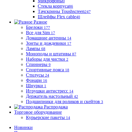
Микрофоны
0
Стекла корпуса
86
Тачскрины Toushscreen
247
Шлейфы Flex cable
40
Разное
Брелоки
177
Все для Sim
17
Домашние антенны
14
Зонты и дождевики
17
Лампы
68
Моноподы и штативы
87
Наборы для чистки
2
Спиннеры
9
Спортивные пояса
18
Стилусы
24
Фонари
16
Шнурки
1
Игрушки антистресс
14
Держатель настольный
42
Подшипники для роликов и скейтов
3
Распродажа
Торговое оборудование
Курьерские пакеты
14
Новинки