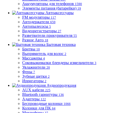
Аккумуляторы для телефонов
1590
Элементы питания (батарейки)
19
Автоаксессуары
FM модуляторы
117
Автодержатели
659
Автопылесосы
5
Видеорегистраторы
27
Разветвители прикуривателя
55
Разное Авто
18
Бытовая техника
Бритвы
10
Выпрямитель для волос
2
Массажеры
4
Соковыжималки блендеры измельчители
3
Увлажнители
20
Фены
7
Зубные щетки
2
Ирригаторы
2
Аудиопродукция
AUX кабели
225
Bluetooth гарнитуры
136
Адаптеры
122
Беспроводные колонки
1066
Колонки для ПК
64
Микрофоны
37