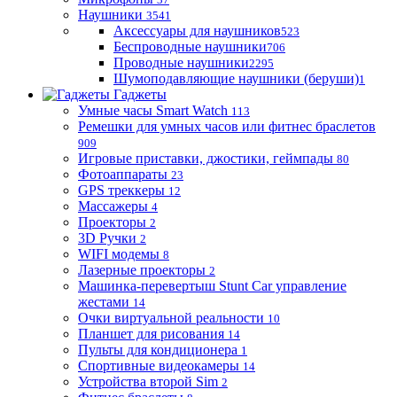
Наушники
3541
Аксессуары для наушников
523
Беспроводные наушники
706
Проводные наушники
2295
Шумоподавляющие наушники (беруши)
1
Гаджеты
Умные часы Smart Watch
113
Ремешки для умных часов или фитнес браслетов
909
Игровые приставки, джостики, геймпады
80
Фотоаппараты
23
GPS треккеры
12
Массажеры
4
Проекторы
2
3D Ручки
2
WIFI модемы
8
Лазерные проекторы
2
Машинка-перевертыш Stunt Car управление
жестами
14
Очки виртуальной реальности
10
Планшет для рисования
14
Пульты для кондиционера
1
Спортивные видеокамеры
14
Устройства второй Sim
2