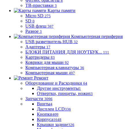
Фитнес браслеты
8
ТВ-приставки
3
Карты памяти
Micro SD
275
SD
0
USB флеш
597
Разное
3
Компьютерная периферия
USB разветвитель HUB
32
Адаптеры
17
БЛОКИ ПИТАНИЯ ДЛЯ НОУТБУК...
111
Картридеры
83
Коврики для мыши
92
Компьютерная клавиатуры
36
Компьютерная мыши
497
Ремонт
Оборудование и Расходники
64
Другие инструменты
1
Отвертки, пинцеты, ножи
63
Запчасти
3096
Винты
4
Дисплеи LCD
336
Кнопки
409
Корпуса
1648
Крышки задние
326