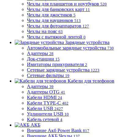
Чехлы для планшетов и ноутбуков
520
Чехлы для банковских карт
11
Чехлы для джостиков
5
Чехлы для наушников
513
Чехлы для фотоаппаратов
127
Чехлы на пояс
63
Чехлы с вытяжной лентой
0
Зарядные устройства
Автомобильные зарядные устройства
730
Адаптеры
28
Док-станции
15
Имитаторы прикуривателя
2
Сетевые зарядные устройства
1223
Сетевые фильтры
19
Кабели для телефонов
Адаптеры
39
Адаптеры OTG
41
Кабели HDMI
24
Кабели TYPE-C
402
Кабели USB
2427
Удлинители USB
10
Кабель сетевой
4
АКБ
Внешние Акб Power Bank
817
Внешние АКБ Чехлы
137