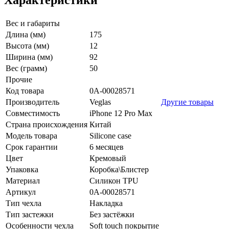
Характеристики
Вес и габариты
Длина (мм)
175
Высота (мм)
12
Ширина (мм)
92
Вес (грамм)
50
Прочие
Код товара
0А-00028571
Производитель
Veglas
Другие товары
Совместимость
iPhone 12 Pro Max
Страна происхождения
Китай
Модель товара
Silicone case
Срок гарантии
6 месяцев
Цвет
Кремовый
Упаковка
Коробка\Блистер
Материал
Силикон TPU
Артикул
0А-00028571
Тип чехла
Накладка
Тип застежки
Без застёжки
Особенности чехла
Soft touch покрытие