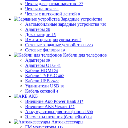
Чехлы для фотоаппаратов
127
Чехлы на пояс
63
Чехлы с вытяжной лентой
0
Зарядные устройства
Автомобильные зарядные устройства
730
Адаптеры
28
Док-станции
15
Имитаторы прикуривателя
2
Сетевые зарядные устройства
1223
Сетевые фильтры
19
Кабели для телефонов
Адаптеры
39
Адаптеры OTG
41
Кабели HDMI
24
Кабели TYPE-C
402
Кабели USB
2427
Удлинители USB
10
Кабель сетевой
4
АКБ
Внешние Акб Power Bank
817
Внешние АКБ Чехлы
137
Аккумуляторы для телефонов
1590
Элементы питания (батарейки)
19
Автоаксессуары
FM модуляторы
117