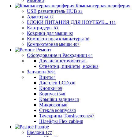
Разное
3
Компьютерная периферия
USB разветвитель HUB
32
Адаптеры
17
БЛОКИ ПИТАНИЯ ДЛЯ НОУТБУК...
111
Картридеры
83
Коврики для мыши
92
Компьютерная клавиатуры
36
Компьютерная мыши
497
Ремонт
Оборудование и Расходники
64
Другие инструменты
1
Отвертки, пинцеты, ножи
63
Запчасти
3096
Винты
4
Дисплеи LCD
336
Кнопки
409
Корпуса
1648
Крышки задние
326
Микрофоны
0
Стекла корпуса
86
Тачскрины Toushscreen
247
Шлейфы Flex cable
40
Разное
Брелоки
177