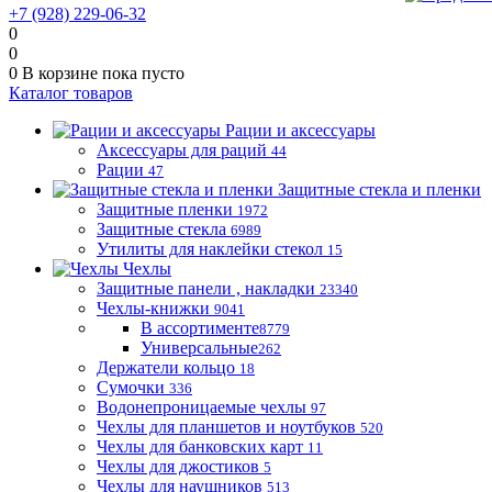
+7 (928) 229-06-32
0
0
0
В корзине
пока пусто
Каталог товаров
Рации и аксессуары
Аксессуары для раций
44
Рации
47
Защитные стекла и пленки
Защитные пленки
1972
Защитные стекла
6989
Утилиты для наклейки стекол
15
Чехлы
Защитные панели , накладки
23340
Чехлы-книжки
9041
В ассортименте
8779
Универсальные
262
Держатели кольцо
18
Сумочки
336
Водонепроницаемые чехлы
97
Чехлы для планшетов и ноутбуков
520
Чехлы для банковских карт
11
Чехлы для джостиков
5
Чехлы для наушников
513