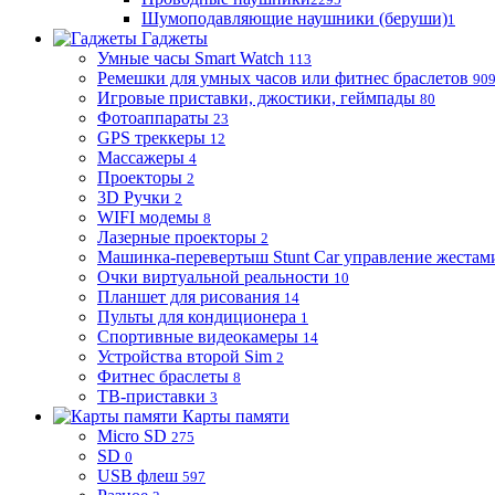
Шумоподавляющие наушники (беруши)
1
Гаджеты
Умные часы Smart Watch
113
Ремешки для умных часов или фитнес браслетов
90
Игровые приставки, джостики, геймпады
80
Фотоаппараты
23
GPS треккеры
12
Массажеры
4
Проекторы
2
3D Ручки
2
WIFI модемы
8
Лазерные проекторы
2
Машинка-перевертыш Stunt Car управление жестам
Очки виртуальной реальности
10
Планшет для рисования
14
Пульты для кондиционера
1
Спортивные видеокамеры
14
Устройства второй Sim
2
Фитнес браслеты
8
ТВ-приставки
3
Карты памяти
Micro SD
275
SD
0
USB флеш
597