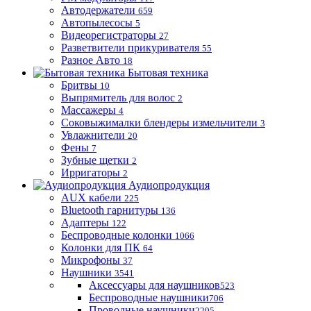
Автодержатели
659
Автопылесосы
5
Видеорегистраторы
27
Разветвители прикуривателя
55
Разное Авто
18
Бытовая техника
Бритвы
10
Выпрямитель для волос
2
Массажеры
4
Соковыжималки блендеры измельчители
3
Увлажнители
20
Фены
7
Зубные щетки
2
Ирригаторы
2
Аудиопродукция
AUX кабели
225
Bluetooth гарнитуры
136
Адаптеры
122
Беспроводные колонки
1066
Колонки для ПК
64
Микрофоны
37
Наушники
3541
Аксессуары для наушников
523
Беспроводные наушники
706
Проводные наушники
2295