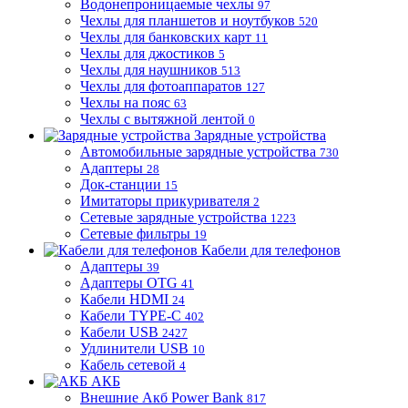
Водонепроницаемые чехлы
97
Чехлы для планшетов и ноутбуков
520
Чехлы для банковских карт
11
Чехлы для джостиков
5
Чехлы для наушников
513
Чехлы для фотоаппаратов
127
Чехлы на пояс
63
Чехлы с вытяжной лентой
0
Зарядные устройства
Автомобильные зарядные устройства
730
Адаптеры
28
Док-станции
15
Имитаторы прикуривателя
2
Сетевые зарядные устройства
1223
Сетевые фильтры
19
Кабели для телефонов
Адаптеры
39
Адаптеры OTG
41
Кабели HDMI
24
Кабели TYPE-C
402
Кабели USB
2427
Удлинители USB
10
Кабель сетевой
4
АКБ
Внешние Акб Power Bank
817