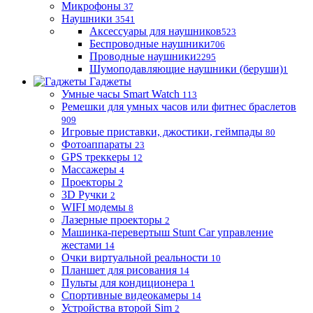
Микрофоны
37
Наушники
3541
Аксессуары для наушников
523
Беспроводные наушники
706
Проводные наушники
2295
Шумоподавляющие наушники (беруши)
1
Гаджеты
Умные часы Smart Watch
113
Ремешки для умных часов или фитнес браслетов
909
Игровые приставки, джостики, геймпады
80
Фотоаппараты
23
GPS треккеры
12
Массажеры
4
Проекторы
2
3D Ручки
2
WIFI модемы
8
Лазерные проекторы
2
Машинка-перевертыш Stunt Car управление
жестами
14
Очки виртуальной реальности
10
Планшет для рисования
14
Пульты для кондиционера
1
Спортивные видеокамеры
14
Устройства второй Sim
2