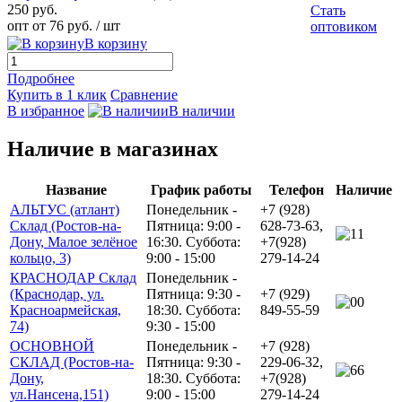
250 руб.
Стать
опт от 76 руб.
/ шт
оптовиком
В корзину
Подробнее
Купить в 1 клик
Сравнение
В избранное
В наличии
Наличие в магазинах
Название
График работы
Телефон
Наличие
АЛЬТУС (атлант)
Понедельник -
+7 (928)
Склад (Ростов-на-
Пятница: 9:00 -
628-73-63,
1
Дону, Малое зелёное
16:30. Суббота:
+7(928)
кольцо, 3)
9:00 - 15:00
279-14-24
КРАСНОДАР Склад
Понедельник -
(Краснодар, ул.
Пятница: 9:30 -
+7 (929)
0
Красноармейская,
18:30. Суббота:
849-55-59
74)
9:30 - 15:00
ОСНОВНОЙ
Понедельник -
+7 (928)
СКЛАД (Ростов-на-
Пятница: 9:30 -
229-06-32,
6
Дону,
18:30. Суббота:
+7(928)
ул.Нансена,151)
9:00 - 15:00
279-14-24