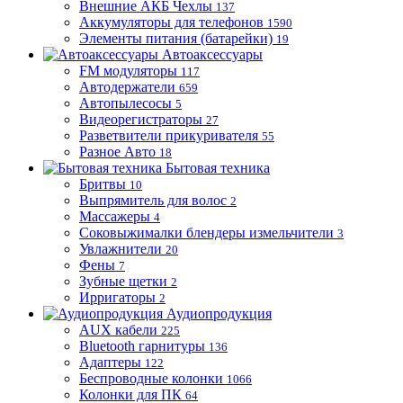
Внешние АКБ Чехлы
137
Аккумуляторы для телефонов
1590
Элементы питания (батарейки)
19
Автоаксессуары
FM модуляторы
117
Автодержатели
659
Автопылесосы
5
Видеорегистраторы
27
Разветвители прикуривателя
55
Разное Авто
18
Бытовая техника
Бритвы
10
Выпрямитель для волос
2
Массажеры
4
Соковыжималки блендеры измельчители
3
Увлажнители
20
Фены
7
Зубные щетки
2
Ирригаторы
2
Аудиопродукция
AUX кабели
225
Bluetooth гарнитуры
136
Адаптеры
122
Беспроводные колонки
1066
Колонки для ПК
64