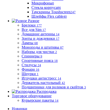
Микрофоны
0
Стекла корпуса
86
Тачскрины Toushscreen
247
Шлейфы Flex cable
40
Разное
Брелоки
177
Все для Sim
17
Домашние антенны
14
Зонты и дождевики
17
Лампы
68
Моноподы и штативы
87
Наборы для чистки
2
Спиннеры
9
Спортивные пояса
18
Стилусы
24
Фонари
16
Шнурки
1
Игрушки антистресс
14
Держатель настольный
42
Подшипники для роликов и скейтов
3
Распродажа
Торговое оборудование
Курьерские пакеты
14
Новинки