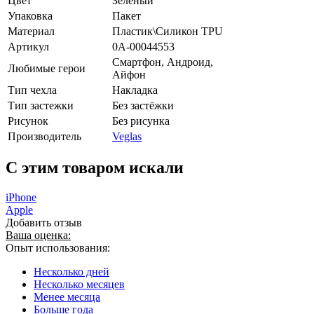
Цвет
Зелёный
Упаковка
Пакет
Материал
Пластик\Силикон TPU
Артикул
0А-00044553
Смартфон, Андроид,
Любимые герои
Айфон
Тип чехла
Накладка
Тип застежки
Без застёжки
Рисунок
Без рисунка
Производитель
Veglas
C этим товаром искали
iPhone
Apple
Добавить отзыв
Ваша оценка:
Опыт использования:
Несколько дней
Несколько месяцев
Менее месяца
Больше года