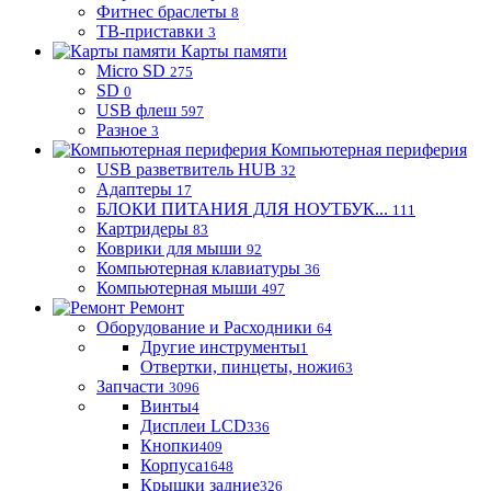
Фитнес браслеты
8
ТВ-приставки
3
Карты памяти
Micro SD
275
SD
0
USB флеш
597
Разное
3
Компьютерная периферия
USB разветвитель HUB
32
Адаптеры
17
БЛОКИ ПИТАНИЯ ДЛЯ НОУТБУК...
111
Картридеры
83
Коврики для мыши
92
Компьютерная клавиатуры
36
Компьютерная мыши
497
Ремонт
Оборудование и Расходники
64
Другие инструменты
1
Отвертки, пинцеты, ножи
63
Запчасти
3096
Винты
4
Дисплеи LCD
336
Кнопки
409
Корпуса
1648
Крышки задние
326