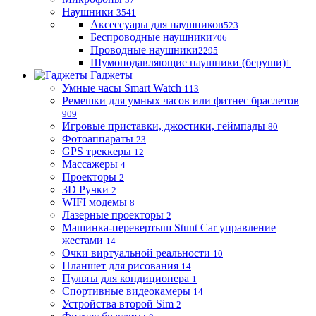
Наушники
3541
Аксессуары для наушников
523
Беспроводные наушники
706
Проводные наушники
2295
Шумоподавляющие наушники (беруши)
1
Гаджеты
Умные часы Smart Watch
113
Ремешки для умных часов или фитнес браслетов
909
Игровые приставки, джостики, геймпады
80
Фотоаппараты
23
GPS треккеры
12
Массажеры
4
Проекторы
2
3D Ручки
2
WIFI модемы
8
Лазерные проекторы
2
Машинка-перевертыш Stunt Car управление
жестами
14
Очки виртуальной реальности
10
Планшет для рисования
14
Пульты для кондиционера
1
Спортивные видеокамеры
14
Устройства второй Sim
2