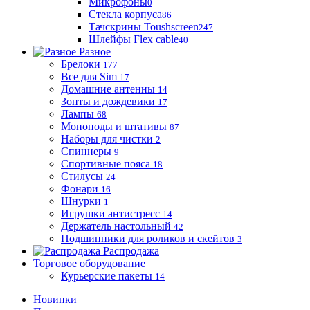
Микрофоны
0
Стекла корпуса
86
Тачскрины Toushscreen
247
Шлейфы Flex cable
40
Разное
Брелоки
177
Все для Sim
17
Домашние антенны
14
Зонты и дождевики
17
Лампы
68
Моноподы и штативы
87
Наборы для чистки
2
Спиннеры
9
Спортивные пояса
18
Стилусы
24
Фонари
16
Шнурки
1
Игрушки антистресс
14
Держатель настольный
42
Подшипники для роликов и скейтов
3
Распродажа
Торговое оборудование
Курьерские пакеты
14
Новинки