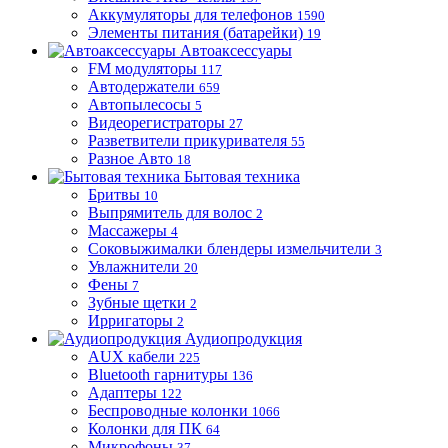
Аккумуляторы для телефонов
1590
Элементы питания (батарейки)
19
Автоаксессуары
FM модуляторы
117
Автодержатели
659
Автопылесосы
5
Видеорегистраторы
27
Разветвители прикуривателя
55
Разное Авто
18
Бытовая техника
Бритвы
10
Выпрямитель для волос
2
Массажеры
4
Соковыжималки блендеры измельчители
3
Увлажнители
20
Фены
7
Зубные щетки
2
Ирригаторы
2
Аудиопродукция
AUX кабели
225
Bluetooth гарнитуры
136
Адаптеры
122
Беспроводные колонки
1066
Колонки для ПК
64
Микрофоны
37