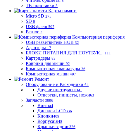
Фитнес браслеты
8
ТВ-приставки
3
Карты памяти
Micro SD
275
SD
0
USB флеш
597
Разное
3
Компьютерная периферия
USB разветвитель HUB
32
Адаптеры
17
БЛОКИ ПИТАНИЯ ДЛЯ НОУТБУК...
111
Картридеры
83
Коврики для мыши
92
Компьютерная клавиатуры
36
Компьютерная мыши
497
Ремонт
Оборудование и Расходники
64
Другие инструменты
1
Отвертки, пинцеты, ножи
63
Запчасти
3096
Винты
4
Дисплеи LCD
336
Кнопки
409
Корпуса
1648
Крышки задние
326