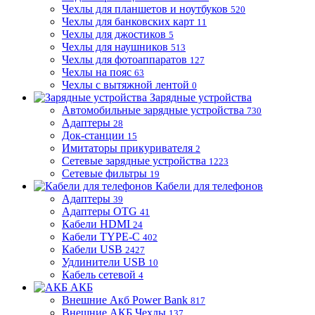
Чехлы для планшетов и ноутбуков
520
Чехлы для банковских карт
11
Чехлы для джостиков
5
Чехлы для наушников
513
Чехлы для фотоаппаратов
127
Чехлы на пояс
63
Чехлы с вытяжной лентой
0
Зарядные устройства
Автомобильные зарядные устройства
730
Адаптеры
28
Док-станции
15
Имитаторы прикуривателя
2
Сетевые зарядные устройства
1223
Сетевые фильтры
19
Кабели для телефонов
Адаптеры
39
Адаптеры OTG
41
Кабели HDMI
24
Кабели TYPE-C
402
Кабели USB
2427
Удлинители USB
10
Кабель сетевой
4
АКБ
Внешние Акб Power Bank
817
Внешние АКБ Чехлы
137