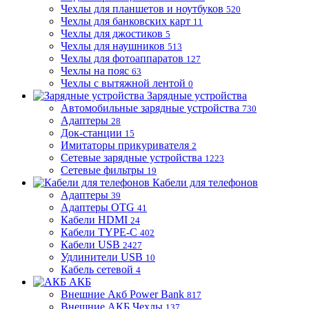
Чехлы для планшетов и ноутбуков
520
Чехлы для банковских карт
11
Чехлы для джостиков
5
Чехлы для наушников
513
Чехлы для фотоаппаратов
127
Чехлы на пояс
63
Чехлы с вытяжной лентой
0
Зарядные устройства
Автомобильные зарядные устройства
730
Адаптеры
28
Док-станции
15
Имитаторы прикуривателя
2
Сетевые зарядные устройства
1223
Сетевые фильтры
19
Кабели для телефонов
Адаптеры
39
Адаптеры OTG
41
Кабели HDMI
24
Кабели TYPE-C
402
Кабели USB
2427
Удлинители USB
10
Кабель сетевой
4
АКБ
Внешние Акб Power Bank
817
Внешние АКБ Чехлы
137