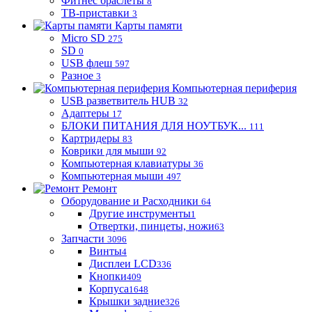
Фитнес браслеты
8
ТВ-приставки
3
Карты памяти
Micro SD
275
SD
0
USB флеш
597
Разное
3
Компьютерная периферия
USB разветвитель HUB
32
Адаптеры
17
БЛОКИ ПИТАНИЯ ДЛЯ НОУТБУК...
111
Картридеры
83
Коврики для мыши
92
Компьютерная клавиатуры
36
Компьютерная мыши
497
Ремонт
Оборудование и Расходники
64
Другие инструменты
1
Отвертки, пинцеты, ножи
63
Запчасти
3096
Винты
4
Дисплеи LCD
336
Кнопки
409
Корпуса
1648
Крышки задние
326