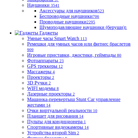
Наушники
3541
Аксессуары для наушников
523
Беспроводные наушники
706
Проводные наушники
2295
Шумоподавляющие наушники (беруши)
1
Гаджеты
Умные часы Smart Watch
113
Ремешки для умных часов или фитнес браслетов
909
Игровые приставки, джостики, геймпады
80
Фотоаппараты
23
GPS треккеры
12
Массажеры
4
Проекторы
2
3D Ручки
2
WIFI модемы
8
Лазерные проекторы
2
Машинка-перевертыш Stunt Car управление
жестами
14
Очки виртуальной реальности
10
Планшет для рисования
14
Пульты для кондиционера
1
Спортивные видеокамеры
14
Устройства второй Sim
2