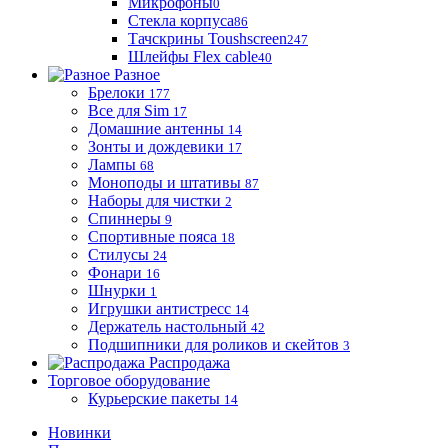
Микрофоны
0
Стекла корпуса
86
Тачскрины Toushscreen
247
Шлейфы Flex cable
40
Разное
Брелоки
177
Все для Sim
17
Домашние антенны
14
Зонты и дождевики
17
Лампы
68
Моноподы и штативы
87
Наборы для чистки
2
Спиннеры
9
Спортивные пояса
18
Стилусы
24
Фонари
16
Шнурки
1
Игрушки антистресс
14
Держатель настольный
42
Подшипники для роликов и скейтов
3
Распродажа
Торговое оборудование
Курьерские пакеты
14
Новинки