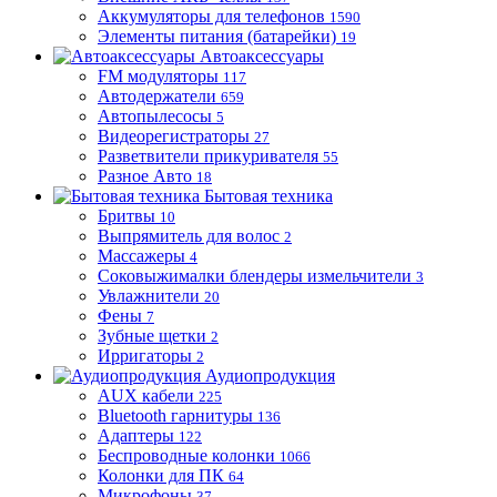
Аккумуляторы для телефонов
1590
Элементы питания (батарейки)
19
Автоаксессуары
FM модуляторы
117
Автодержатели
659
Автопылесосы
5
Видеорегистраторы
27
Разветвители прикуривателя
55
Разное Авто
18
Бытовая техника
Бритвы
10
Выпрямитель для волос
2
Массажеры
4
Соковыжималки блендеры измельчители
3
Увлажнители
20
Фены
7
Зубные щетки
2
Ирригаторы
2
Аудиопродукция
AUX кабели
225
Bluetooth гарнитуры
136
Адаптеры
122
Беспроводные колонки
1066
Колонки для ПК
64
Микрофоны
37