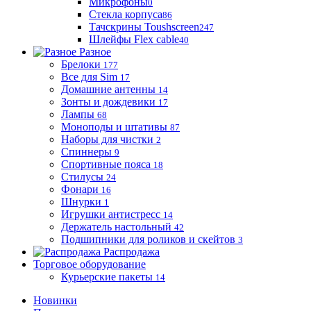
Микрофоны
0
Стекла корпуса
86
Тачскрины Toushscreen
247
Шлейфы Flex cable
40
Разное
Брелоки
177
Все для Sim
17
Домашние антенны
14
Зонты и дождевики
17
Лампы
68
Моноподы и штативы
87
Наборы для чистки
2
Спиннеры
9
Спортивные пояса
18
Стилусы
24
Фонари
16
Шнурки
1
Игрушки антистресс
14
Держатель настольный
42
Подшипники для роликов и скейтов
3
Распродажа
Торговое оборудование
Курьерские пакеты
14
Новинки