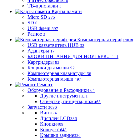
Фитнес браслеты
8
ТВ-приставки
3
Карты памяти
Micro SD
275
SD
0
USB флеш
597
Разное
3
Компьютерная периферия
USB разветвитель HUB
32
Адаптеры
17
БЛОКИ ПИТАНИЯ ДЛЯ НОУТБУК...
111
Картридеры
83
Коврики для мыши
92
Компьютерная клавиатуры
36
Компьютерная мыши
497
Ремонт
Оборудование и Расходники
64
Другие инструменты
1
Отвертки, пинцеты, ножи
63
Запчасти
3096
Винты
4
Дисплеи LCD
336
Кнопки
409
Корпуса
1648
Крышки задние
326