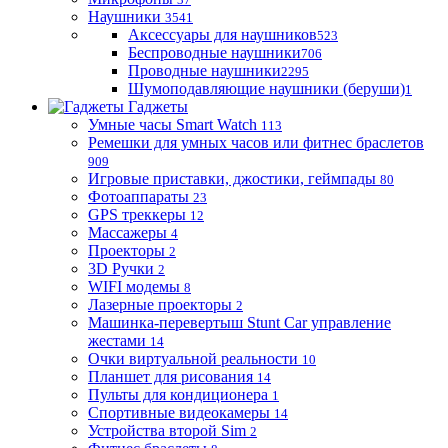
Наушники
3541
Аксессуары для наушников
523
Беспроводные наушники
706
Проводные наушники
2295
Шумоподавляющие наушники (беруши)
1
Гаджеты
Умные часы Smart Watch
113
Ремешки для умных часов или фитнес браслетов
909
Игровые приставки, джостики, геймпады
80
Фотоаппараты
23
GPS треккеры
12
Массажеры
4
Проекторы
2
3D Ручки
2
WIFI модемы
8
Лазерные проекторы
2
Машинка-перевертыш Stunt Car управление
жестами
14
Очки виртуальной реальности
10
Планшет для рисования
14
Пульты для кондиционера
1
Спортивные видеокамеры
14
Устройства второй Sim
2