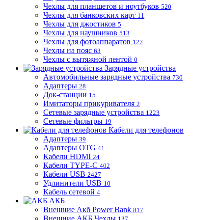
Чехлы для планшетов и ноутбуков
520
Чехлы для банковских карт
11
Чехлы для джостиков
5
Чехлы для наушников
513
Чехлы для фотоаппаратов
127
Чехлы на пояс
63
Чехлы с вытяжной лентой
0
Зарядные устройства
Автомобильные зарядные устройства
730
Адаптеры
28
Док-станции
15
Имитаторы прикуривателя
2
Сетевые зарядные устройства
1223
Сетевые фильтры
19
Кабели для телефонов
Адаптеры
39
Адаптеры OTG
41
Кабели HDMI
24
Кабели TYPE-C
402
Кабели USB
2427
Удлинители USB
10
Кабель сетевой
4
АКБ
Внешние Акб Power Bank
817
Внешние АКБ Чехлы
137