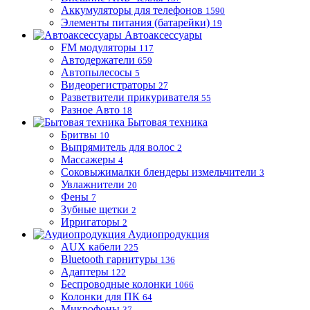
Аккумуляторы для телефонов
1590
Элементы питания (батарейки)
19
Автоаксессуары
FM модуляторы
117
Автодержатели
659
Автопылесосы
5
Видеорегистраторы
27
Разветвители прикуривателя
55
Разное Авто
18
Бытовая техника
Бритвы
10
Выпрямитель для волос
2
Массажеры
4
Соковыжималки блендеры измельчители
3
Увлажнители
20
Фены
7
Зубные щетки
2
Ирригаторы
2
Аудиопродукция
AUX кабели
225
Bluetooth гарнитуры
136
Адаптеры
122
Беспроводные колонки
1066
Колонки для ПК
64
Микрофоны
37