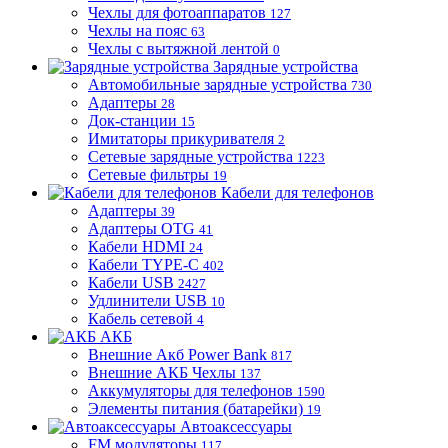
Чехлы для фотоаппаратов
127
Чехлы на пояс
63
Чехлы с вытяжной лентой
0
Зарядные устройства
Автомобильные зарядные устройства
730
Адаптеры
28
Док-станции
15
Имитаторы прикуривателя
2
Сетевые зарядные устройства
1223
Сетевые фильтры
19
Кабели для телефонов
Адаптеры
39
Адаптеры OTG
41
Кабели HDMI
24
Кабели TYPE-C
402
Кабели USB
2427
Удлинители USB
10
Кабель сетевой
4
АКБ
Внешние Акб Power Bank
817
Внешние АКБ Чехлы
137
Аккумуляторы для телефонов
1590
Элементы питания (батарейки)
19
Автоаксессуары
FM модуляторы
117