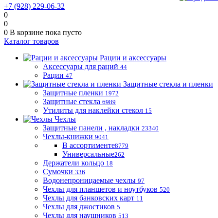
+7 (928) 229-06-32
0
0
0
В корзине
пока пусто
Каталог товаров
Рации и аксессуары
Аксессуары для раций
44
Рации
47
Защитные стекла и пленки
Защитные пленки
1972
Защитные стекла
6989
Утилиты для наклейки стекол
15
Чехлы
Защитные панели , накладки
23340
Чехлы-книжки
9041
В ассортименте
8779
Универсальные
262
Держатели кольцо
18
Сумочки
336
Водонепроницаемые чехлы
97
Чехлы для планшетов и ноутбуков
520
Чехлы для банковских карт
11
Чехлы для джостиков
5
Чехлы для наушников
513