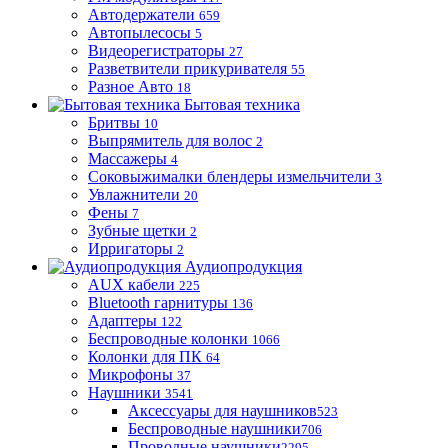
Автодержатели
659
Автопылесосы
5
Видеорегистраторы
27
Разветвители прикуривателя
55
Разное Авто
18
Бытовая техника
Бритвы
10
Выпрямитель для волос
2
Массажеры
4
Соковыжималки блендеры измельчители
3
Увлажнители
20
Фены
7
Зубные щетки
2
Ирригаторы
2
Аудиопродукция
AUX кабели
225
Bluetooth гарнитуры
136
Адаптеры
122
Беспроводные колонки
1066
Колонки для ПК
64
Микрофоны
37
Наушники
3541
Аксессуары для наушников
523
Беспроводные наушники
706
Проводные наушники
2295