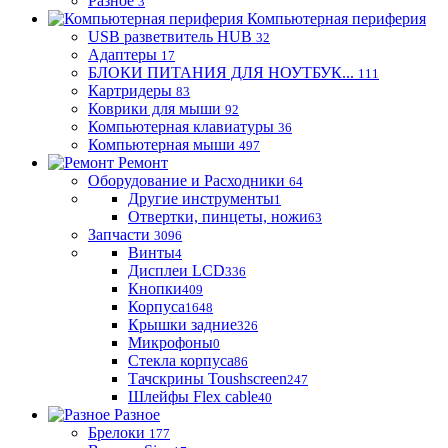
Разное
3
Компьютерная периферия
USB разветвитель HUB
32
Адаптеры
17
БЛОКИ ПИТАНИЯ ДЛЯ НОУТБУК...
111
Картридеры
83
Коврики для мыши
92
Компьютерная клавиатуры
36
Компьютерная мыши
497
Ремонт
Оборудование и Расходники
64
Другие инструменты
1
Отвертки, пинцеты, ножи
63
Запчасти
3096
Винты
4
Дисплеи LCD
336
Кнопки
409
Корпуса
1648
Крышки задние
326
Микрофоны
0
Стекла корпуса
86
Тачскрины Toushscreen
247
Шлейфы Flex cable
40
Разное
Брелоки
177