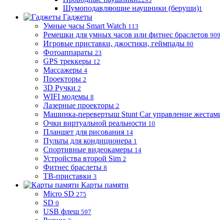
Шумоподавляющие наушники (беруши)
1
Гаджеты
Умные часы Smart Watch
113
Ремешки для умных часов или фитнес браслетов
90
Игровые приставки, джостики, геймпады
80
Фотоаппараты
23
GPS треккеры
12
Массажеры
4
Проекторы
2
3D Ручки
2
WIFI модемы
8
Лазерные проекторы
2
Машинка-перевертыш Stunt Car управление жестам
Очки виртуальной реальности
10
Планшет для рисования
14
Пульты для кондиционера
1
Спортивные видеокамеры
14
Устройства второй Sim
2
Фитнес браслеты
8
ТВ-приставки
3
Карты памяти
Micro SD
275
SD
0
USB флеш
597