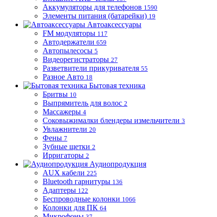
Аккумуляторы для телефонов
1590
Элементы питания (батарейки)
19
Автоаксессуары
FM модуляторы
117
Автодержатели
659
Автопылесосы
5
Видеорегистраторы
27
Разветвители прикуривателя
55
Разное Авто
18
Бытовая техника
Бритвы
10
Выпрямитель для волос
2
Массажеры
4
Соковыжималки блендеры измельчители
3
Увлажнители
20
Фены
7
Зубные щетки
2
Ирригаторы
2
Аудиопродукция
AUX кабели
225
Bluetooth гарнитуры
136
Адаптеры
122
Беспроводные колонки
1066
Колонки для ПК
64
Микрофоны
37