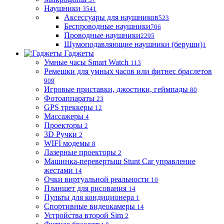
Наушники
3541
Аксессуары для наушников
523
Беспроводные наушники
706
Проводные наушники
2295
Шумоподавляющие наушники (беруши)
1
Гаджеты
Умные часы Smart Watch
113
Ремешки для умных часов или фитнес браслетов
909
Игровые приставки, джостики, геймпады
80
Фотоаппараты
23
GPS треккеры
12
Массажеры
4
Проекторы
2
3D Ручки
2
WIFI модемы
8
Лазерные проекторы
2
Машинка-перевертыш Stunt Car управление
жестами
14
Очки виртуальной реальности
10
Планшет для рисования
14
Пульты для кондиционера
1
Спортивные видеокамеры
14
Устройства второй Sim
2