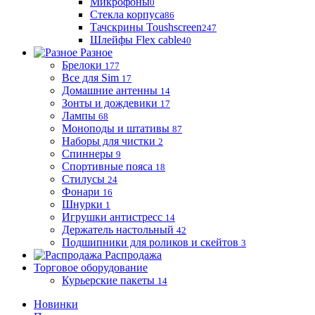
Микрофоны
0
Стекла корпуса
86
Тачскрины Toushscreen
247
Шлейфы Flex cable
40
Разное
Брелоки
177
Все для Sim
17
Домашние антенны
14
Зонты и дождевики
17
Лампы
68
Моноподы и штативы
87
Наборы для чистки
2
Спиннеры
9
Спортивные пояса
18
Стилусы
24
Фонари
16
Шнурки
1
Игрушки антистресс
14
Держатель настольный
42
Подшипники для роликов и скейтов
3
Распродажа
Торговое оборудование
Курьерские пакеты
14
Новинки