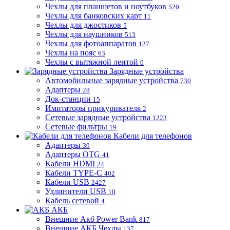
Чехлы для планшетов и ноутбуков
520
Чехлы для банковских карт
11
Чехлы для джостиков
5
Чехлы для наушников
513
Чехлы для фотоаппаратов
127
Чехлы на пояс
63
Чехлы с вытяжной лентой
0
Зарядные устройства
Автомобильные зарядные устройства
730
Адаптеры
28
Док-станции
15
Имитаторы прикуривателя
2
Сетевые зарядные устройства
1223
Сетевые фильтры
19
Кабели для телефонов
Адаптеры
39
Адаптеры OTG
41
Кабели HDMI
24
Кабели TYPE-C
402
Кабели USB
2427
Удлинители USB
10
Кабель сетевой
4
АКБ
Внешние Акб Power Bank
817
Внешние АКБ Чехлы
137