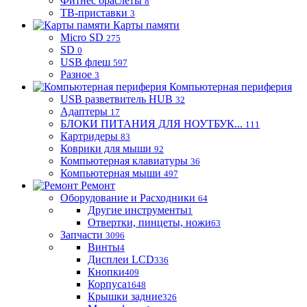
Фитнес браслеты
8
ТВ-приставки
3
Карты памяти
Micro SD
275
SD
0
USB флеш
597
Разное
3
Компьютерная периферия
USB разветвитель HUB
32
Адаптеры
17
БЛОКИ ПИТАНИЯ ДЛЯ НОУТБУК...
111
Картридеры
83
Коврики для мыши
92
Компьютерная клавиатуры
36
Компьютерная мыши
497
Ремонт
Оборудование и Расходники
64
Другие инструменты
1
Отвертки, пинцеты, ножи
63
Запчасти
3096
Винты
4
Дисплеи LCD
336
Кнопки
409
Корпуса
1648
Крышки задние
326