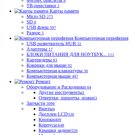
Фитнес браслеты
8
ТВ-приставки
3
Карты памяти
Micro SD
275
SD
0
USB флеш
597
Разное
3
Компьютерная периферия
USB разветвитель HUB
32
Адаптеры
17
БЛОКИ ПИТАНИЯ ДЛЯ НОУТБУК...
111
Картридеры
83
Коврики для мыши
92
Компьютерная клавиатуры
36
Компьютерная мыши
497
Ремонт
Оборудование и Расходники
64
Другие инструменты
1
Отвертки, пинцеты, ножи
63
Запчасти
3096
Винты
4
Дисплеи LCD
336
Кнопки
409
Корпуса
1648
Крышки задние
326