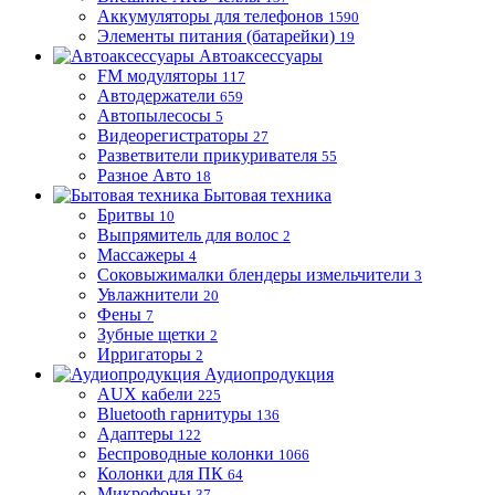
Аккумуляторы для телефонов
1590
Элементы питания (батарейки)
19
Автоаксессуары
FM модуляторы
117
Автодержатели
659
Автопылесосы
5
Видеорегистраторы
27
Разветвители прикуривателя
55
Разное Авто
18
Бытовая техника
Бритвы
10
Выпрямитель для волос
2
Массажеры
4
Соковыжималки блендеры измельчители
3
Увлажнители
20
Фены
7
Зубные щетки
2
Ирригаторы
2
Аудиопродукция
AUX кабели
225
Bluetooth гарнитуры
136
Адаптеры
122
Беспроводные колонки
1066
Колонки для ПК
64
Микрофоны
37