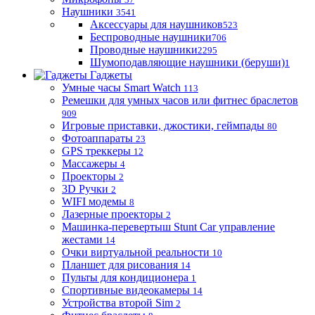
Наушники
3541
Аксессуары для наушников
523
Беспроводные наушники
706
Проводные наушники
2295
Шумоподавляющие наушники (беруши)
1
Гаджеты
Умные часы Smart Watch
113
Ремешки для умных часов или фитнес браслетов
909
Игровые приставки, джостики, геймпады
80
Фотоаппараты
23
GPS треккеры
12
Массажеры
4
Проекторы
2
3D Ручки
2
WIFI модемы
8
Лазерные проекторы
2
Машинка-перевертыш Stunt Car управление
жестами
14
Очки виртуальной реальности
10
Планшет для рисования
14
Пульты для кондиционера
1
Спортивные видеокамеры
14
Устройства второй Sim
2