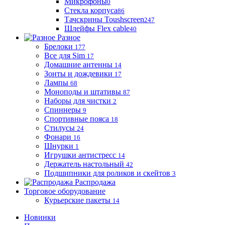
Микрофоны
0
Стекла корпуса
86
Тачскрины Toushscreen
247
Шлейфы Flex cable
40
Разное
Брелоки
177
Все для Sim
17
Домашние антенны
14
Зонты и дождевики
17
Лампы
68
Моноподы и штативы
87
Наборы для чистки
2
Спиннеры
9
Спортивные пояса
18
Стилусы
24
Фонари
16
Шнурки
1
Игрушки антистресс
14
Держатель настольный
42
Подшипники для роликов и скейтов
3
Распродажа
Торговое оборудование
Курьерские пакеты
14
Новинки