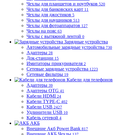
Чехлы для планшетов и ноутбуков
520
Чехлы для банковских карт
11
Чехлы для джостиков
5
Чехлы для наушников
513
Чехлы для фотоаппаратов
127
Чехлы на пояс
63
Чехлы с вытяжной лентой
0
Зарядные устройства
Автомобильные зарядные устройства
730
Адаптеры
28
Док-станции
15
Имитаторы прикуривателя
2
Сетевые зарядные устройства
1223
Сетевые фильтры
19
Кабели для телефонов
Адаптеры
39
Адаптеры OTG
41
Кабели HDMI
24
Кабели TYPE-C
402
Кабели USB
2427
Удлинители USB
10
Кабель сетевой
4
АКБ
Внешние Акб Power Bank
817
Внешние АКБ Чехлы
137