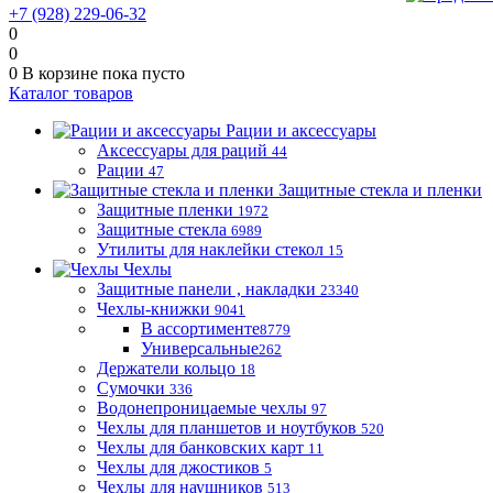
+7 (928) 229-06-32
0
0
0
В корзине
пока пусто
Каталог товаров
Рации и аксессуары
Аксессуары для раций
44
Рации
47
Защитные стекла и пленки
Защитные пленки
1972
Защитные стекла
6989
Утилиты для наклейки стекол
15
Чехлы
Защитные панели , накладки
23340
Чехлы-книжки
9041
В ассортименте
8779
Универсальные
262
Держатели кольцо
18
Сумочки
336
Водонепроницаемые чехлы
97
Чехлы для планшетов и ноутбуков
520
Чехлы для банковских карт
11
Чехлы для джостиков
5
Чехлы для наушников
513