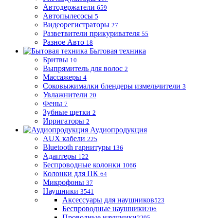
Автодержатели
659
Автопылесосы
5
Видеорегистраторы
27
Разветвители прикуривателя
55
Разное Авто
18
Бытовая техника
Бритвы
10
Выпрямитель для волос
2
Массажеры
4
Соковыжималки блендеры измельчители
3
Увлажнители
20
Фены
7
Зубные щетки
2
Ирригаторы
2
Аудиопродукция
AUX кабели
225
Bluetooth гарнитуры
136
Адаптеры
122
Беспроводные колонки
1066
Колонки для ПК
64
Микрофоны
37
Наушники
3541
Аксессуары для наушников
523
Беспроводные наушники
706
Проводные наушники
2295