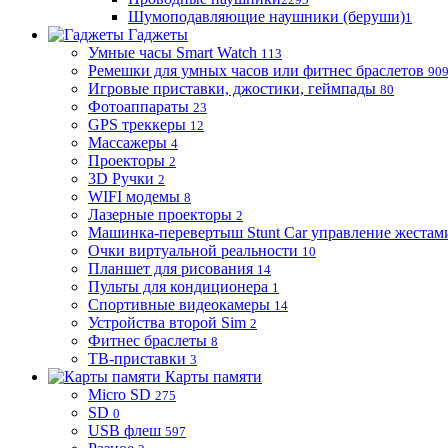
Шумоподавляющие наушники (беруши)
1
Гаджеты
Умные часы Smart Watch
113
Ремешки для умных часов или фитнес браслетов
90
Игровые приставки, джостики, геймпады
80
Фотоаппараты
23
GPS треккеры
12
Массажеры
4
Проекторы
2
3D Ручки
2
WIFI модемы
8
Лазерные проекторы
2
Машинка-перевертыш Stunt Car управление жестам
Очки виртуальной реальности
10
Планшет для рисования
14
Пульты для кондиционера
1
Спортивные видеокамеры
14
Устройства второй Sim
2
Фитнес браслеты
8
ТВ-приставки
3
Карты памяти
Micro SD
275
SD
0
USB флеш
597