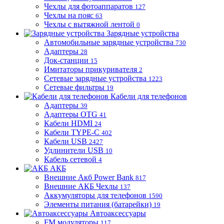
Чехлы для фотоаппаратов
127
Чехлы на пояс
63
Чехлы с вытяжной лентой
0
Зарядные устройства
Автомобильные зарядные устройства
730
Адаптеры
28
Док-станции
15
Имитаторы прикуривателя
2
Сетевые зарядные устройства
1223
Сетевые фильтры
19
Кабели для телефонов
Адаптеры
39
Адаптеры OTG
41
Кабели HDMI
24
Кабели TYPE-C
402
Кабели USB
2427
Удлинители USB
10
Кабель сетевой
4
АКБ
Внешние Акб Power Bank
817
Внешние АКБ Чехлы
137
Аккумуляторы для телефонов
1590
Элементы питания (батарейки)
19
Автоаксессуары
FM модуляторы
117