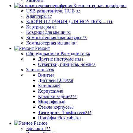
Разное
3
Компьютерная периферия
USB разветвитель HUB
32
Адаптеры
17
БЛОКИ ПИТАНИЯ ДЛЯ НОУТБУК...
111
Картридеры
83
Коврики для мыши
92
Компьютерная клавиатуры
36
Компьютерная мыши
497
Ремонт
Оборудование и Расходники
64
Другие инструменты
1
Отвертки, пинцеты, ножи
63
Запчасти
3096
Винты
4
Дисплеи LCD
336
Кнопки
409
Корпуса
1648
Крышки задние
326
Микрофоны
0
Стекла корпуса
86
Тачскрины Toushscreen
247
Шлейфы Flex cable
40
Разное
Брелоки
177