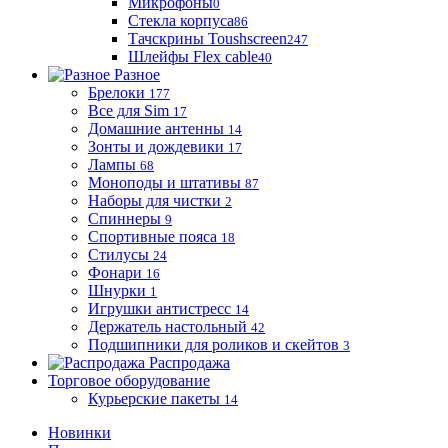
Микрофоны
0
Стекла корпуса
86
Тачскрины Toushscreen
247
Шлейфы Flex cable
40
Разное
Брелоки
177
Все для Sim
17
Домашние антенны
14
Зонты и дождевики
17
Лампы
68
Моноподы и штативы
87
Наборы для чистки
2
Спиннеры
9
Спортивные пояса
18
Стилусы
24
Фонари
16
Шнурки
1
Игрушки антистресс
14
Держатель настольный
42
Подшипники для роликов и скейтов
3
Распродажа
Торговое оборудование
Курьерские пакеты
14
Новинки