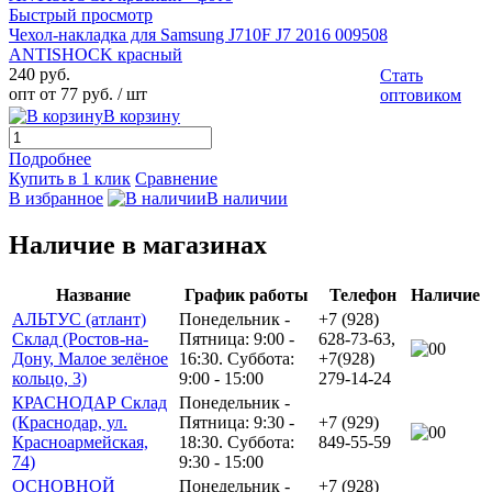
Быстрый просмотр
Чехол-накладка для Samsung J710F J7 2016 009508
ANTISHOCK красный
240 руб.
Стать
опт от 77 руб.
/ шт
оптовиком
В корзину
Подробнее
Купить в 1 клик
Сравнение
В избранное
В наличии
Наличие в магазинах
Название
График работы
Телефон
Наличие
АЛЬТУС (атлант)
Понедельник -
+7 (928)
Склад (Ростов-на-
Пятница: 9:00 -
628-73-63,
0
Дону, Малое зелёное
16:30. Суббота:
+7(928)
кольцо, 3)
9:00 - 15:00
279-14-24
КРАСНОДАР Склад
Понедельник -
(Краснодар, ул.
Пятница: 9:30 -
+7 (929)
0
Красноармейская,
18:30. Суббота:
849-55-59
74)
9:30 - 15:00
ОСНОВНОЙ
Понедельник -
+7 (928)