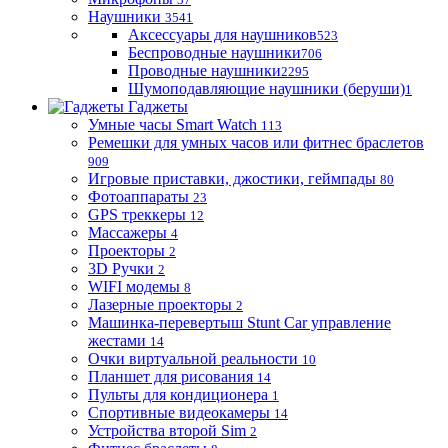
Наушники
3541
Аксессуары для наушников
523
Беспроводные наушники
706
Проводные наушники
2295
Шумоподавляющие наушники (беруши)
1
Гаджеты
Умные часы Smart Watch
113
Ремешки для умных часов или фитнес браслетов
909
Игровые приставки, джостики, геймпады
80
Фотоаппараты
23
GPS треккеры
12
Массажеры
4
Проекторы
2
3D Ручки
2
WIFI модемы
8
Лазерные проекторы
2
Машинка-перевертыш Stunt Car управление
жестами
14
Очки виртуальной реальности
10
Планшет для рисования
14
Пульты для кондиционера
1
Спортивные видеокамеры
14
Устройства второй Sim
2