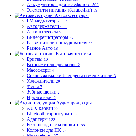
Аккумуляторы для телефонов
1590
Элементы питания (батарейки)
19
Автоаксессуары
FM модуляторы
117
Автодержатели
659
Автопылесосы
5
Видеорегистраторы
27
Разветвители прикуривателя
55
Разное Авто
18
Бытовая техника
Бритвы
10
Выпрямитель для волос
2
Массажеры
4
Соковыжималки блендеры измельчители
3
Увлажнители
20
Фены
7
Зубные щетки
2
Ирригаторы
2
Аудиопродукция
AUX кабели
225
Bluetooth гарнитуры
136
Адаптеры
122
Беспроводные колонки
1066
Колонки для ПК
64
Микрофоны
37