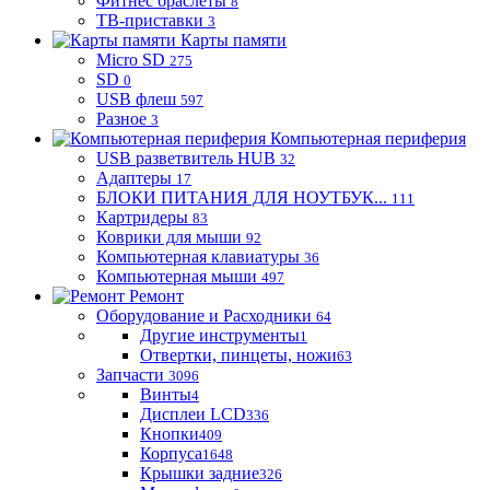
Фитнес браслеты
8
ТВ-приставки
3
Карты памяти
Micro SD
275
SD
0
USB флеш
597
Разное
3
Компьютерная периферия
USB разветвитель HUB
32
Адаптеры
17
БЛОКИ ПИТАНИЯ ДЛЯ НОУТБУК...
111
Картридеры
83
Коврики для мыши
92
Компьютерная клавиатуры
36
Компьютерная мыши
497
Ремонт
Оборудование и Расходники
64
Другие инструменты
1
Отвертки, пинцеты, ножи
63
Запчасти
3096
Винты
4
Дисплеи LCD
336
Кнопки
409
Корпуса
1648
Крышки задние
326