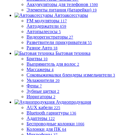
Аккумуляторы для телефонов
1590
Элементы питания (батарейки)
19
Автоаксессуары
FM модуляторы
117
Автодержатели
659
Автопылесосы
5
Видеорегистраторы
27
Разветвители прикуривателя
55
Разное Авто
18
Бытовая техника
Бритвы
10
Выпрямитель для волос
2
Массажеры
4
Соковыжималки блендеры измельчители
3
Увлажнители
20
Фены
7
Зубные щетки
2
Ирригаторы
2
Аудиопродукция
AUX кабели
225
Bluetooth гарнитуры
136
Адаптеры
122
Беспроводные колонки
1066
Колонки для ПК
64
Микрофоны
37