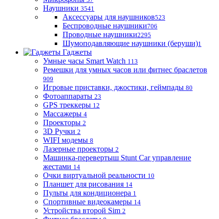
Наушники
3541
Аксессуары для наушников
523
Беспроводные наушники
706
Проводные наушники
2295
Шумоподавляющие наушники (беруши)
1
Гаджеты
Умные часы Smart Watch
113
Ремешки для умных часов или фитнес браслетов
909
Игровые приставки, джостики, геймпады
80
Фотоаппараты
23
GPS треккеры
12
Массажеры
4
Проекторы
2
3D Ручки
2
WIFI модемы
8
Лазерные проекторы
2
Машинка-перевертыш Stunt Car управление
жестами
14
Очки виртуальной реальности
10
Планшет для рисования
14
Пульты для кондиционера
1
Спортивные видеокамеры
14
Устройства второй Sim
2