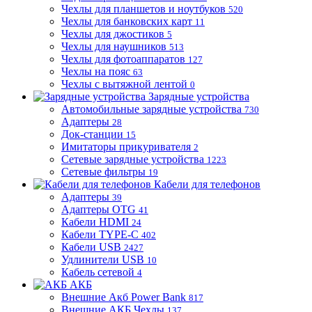
Чехлы для планшетов и ноутбуков
520
Чехлы для банковских карт
11
Чехлы для джостиков
5
Чехлы для наушников
513
Чехлы для фотоаппаратов
127
Чехлы на пояс
63
Чехлы с вытяжной лентой
0
Зарядные устройства
Автомобильные зарядные устройства
730
Адаптеры
28
Док-станции
15
Имитаторы прикуривателя
2
Сетевые зарядные устройства
1223
Сетевые фильтры
19
Кабели для телефонов
Адаптеры
39
Адаптеры OTG
41
Кабели HDMI
24
Кабели TYPE-C
402
Кабели USB
2427
Удлинители USB
10
Кабель сетевой
4
АКБ
Внешние Акб Power Bank
817
Внешние АКБ Чехлы
137