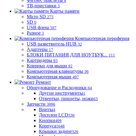
Фитнес браслеты
8
ТВ-приставки
3
Карты памяти
Micro SD
275
SD
0
USB флеш
597
Разное
3
Компьютерная периферия
USB разветвитель HUB
32
Адаптеры
17
БЛОКИ ПИТАНИЯ ДЛЯ НОУТБУК...
111
Картридеры
83
Коврики для мыши
92
Компьютерная клавиатуры
36
Компьютерная мыши
497
Ремонт
Оборудование и Расходники
64
Другие инструменты
1
Отвертки, пинцеты, ножи
63
Запчасти
3096
Винты
4
Дисплеи LCD
336
Кнопки
409
Корпуса
1648
Крышки задние
326