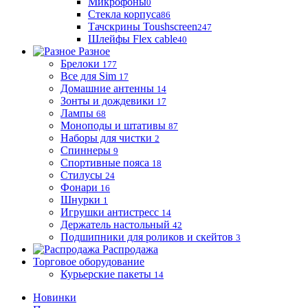
Микрофоны
0
Стекла корпуса
86
Тачскрины Toushscreen
247
Шлейфы Flex cable
40
Разное
Брелоки
177
Все для Sim
17
Домашние антенны
14
Зонты и дождевики
17
Лампы
68
Моноподы и штативы
87
Наборы для чистки
2
Спиннеры
9
Спортивные пояса
18
Стилусы
24
Фонари
16
Шнурки
1
Игрушки антистресс
14
Держатель настольный
42
Подшипники для роликов и скейтов
3
Распродажа
Торговое оборудование
Курьерские пакеты
14
Новинки