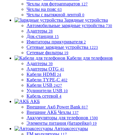
Чехлы для фотоаппаратов
127
Чехлы на пояс
63
Чехлы с вытяжной лентой
0
Зарядные устройства
Автомобильные зарядные устройства
730
Адаптеры
28
Док-станции
15
Имитаторы прикуривателя
2
Сетевые зарядные устройства
1223
Сетевые фильтры
19
Кабели для телефонов
Адаптеры
39
Адаптеры OTG
41
Кабели HDMI
24
Кабели TYPE-C
402
Кабели USB
2427
Удлинители USB
10
Кабель сетевой
4
АКБ
Внешние Акб Power Bank
817
Внешние АКБ Чехлы
137
Аккумуляторы для телефонов
1590
Элементы питания (батарейки)
19
Автоаксессуары
FM модуляторы
117