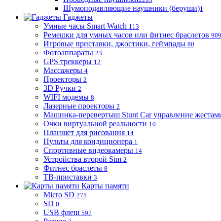
Шумоподавляющие наушники (беруши)
1
Гаджеты
Умные часы Smart Watch
113
Ремешки для умных часов или фитнес браслетов
90
Игровые приставки, джостики, геймпады
80
Фотоаппараты
23
GPS треккеры
12
Массажеры
4
Проекторы
2
3D Ручки
2
WIFI модемы
8
Лазерные проекторы
2
Машинка-перевертыш Stunt Car управление жестам
Очки виртуальной реальности
10
Планшет для рисования
14
Пульты для кондиционера
1
Спортивные видеокамеры
14
Устройства второй Sim
2
Фитнес браслеты
8
ТВ-приставки
3
Карты памяти
Micro SD
275
SD
0
USB флеш
597