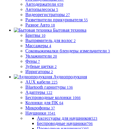
Автодержатели
659
Автопылесосы
5
Видеорегистраторы
27
Разветвители прикуривателя
55
Разное Авто
18
Бытовая техника
Бритвы
10
Выпрямитель для волос
2
Массажеры
4
Соковыжималки блендеры измельчители
3
Увлажнители
20
Фены
7
Зубные щетки
2
Ирригаторы
2
Аудиопродукция
AUX кабели
225
Bluetooth гарнитуры
136
Адаптеры
122
Беспроводные колонки
1066
Колонки для ПК
64
Микрофоны
37
Наушники
3541
Аксессуары для наушников
523
Беспроводные наушники
706
Проводные наушники
2295