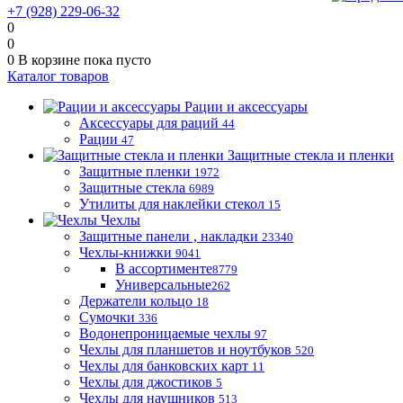
+7 (928) 229-06-32
0
0
0
В корзине
пока пусто
Каталог товаров
Рации и аксессуары
Аксессуары для раций
44
Рации
47
Защитные стекла и пленки
Защитные пленки
1972
Защитные стекла
6989
Утилиты для наклейки стекол
15
Чехлы
Защитные панели , накладки
23340
Чехлы-книжки
9041
В ассортименте
8779
Универсальные
262
Держатели кольцо
18
Сумочки
336
Водонепроницаемые чехлы
97
Чехлы для планшетов и ноутбуков
520
Чехлы для банковских карт
11
Чехлы для джостиков
5
Чехлы для наушников
513