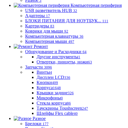
Разное
3
Компьютерная периферия
USB разветвитель HUB
32
Адаптеры
17
БЛОКИ ПИТАНИЯ ДЛЯ НОУТБУК...
111
Картридеры
83
Коврики для мыши
92
Компьютерная клавиатуры
36
Компьютерная мыши
497
Ремонт
Оборудование и Расходники
64
Другие инструменты
1
Отвертки, пинцеты, ножи
63
Запчасти
3096
Винты
4
Дисплеи LCD
336
Кнопки
409
Корпуса
1648
Крышки задние
326
Микрофоны
0
Стекла корпуса
86
Тачскрины Toushscreen
247
Шлейфы Flex cable
40
Разное
Брелоки
177