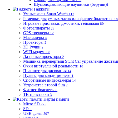
Шумоподавляющие наушники (беруши)
1
Гаджеты
Умные часы Smart Watch
113
Ремешки для умных часов или фитнес браслетов
90
Игровые приставки, джостики, геймпады
80
Фотоаппараты
23
GPS треккеры
12
Массажеры
4
Проекторы
2
3D Ручки
2
WIFI модемы
8
Лазерные проекторы
2
Машинка-перевертыш Stunt Car управление жестам
Очки виртуальной реальности
10
Планшет для рисования
14
Пульты для кондиционера
1
Спортивные видеокамеры
14
Устройства второй Sim
2
Фитнес браслеты
8
ТВ-приставки
3
Карты памяти
Micro SD
275
SD
0
USB флеш
597