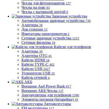
Чехлы для фотоаппаратов
127
Чехлы на пояс
63
Чехлы с вытяжной лентой
0
Зарядные устройства
Автомобильные зарядные устройства
730
Адаптеры
28
Док-станции
15
Имитаторы прикуривателя
2
Сетевые зарядные устройства
1223
Сетевые фильтры
19
Кабели для телефонов
Адаптеры
39
Адаптеры OTG
41
Кабели HDMI
24
Кабели TYPE-C
402
Кабели USB
2427
Удлинители USB
10
Кабель сетевой
4
АКБ
Внешние Акб Power Bank
817
Внешние АКБ Чехлы
137
Аккумуляторы для телефонов
1590
Элементы питания (батарейки)
19
Автоаксессуары
FM модуляторы
117