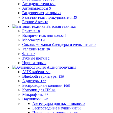
Автодержатели
659
Автопылесосы
5
Видеорегистраторы
27
Разветвители прикуривателя
55
Разное Авто
18
Бытовая техника
Бритвы
10
Выпрямитель для волос
2
Массажеры
4
Соковыжималки блендеры измельчители
3
Увлажнители
20
Фены
7
Зубные щетки
2
Ирригаторы
2
Аудиопродукция
AUX кабели
225
Bluetooth гарнитуры
136
Адаптеры
122
Беспроводные колонки
1066
Колонки для ПК
64
Микрофоны
37
Наушники
3541
Аксессуары для наушников
523
Беспроводные наушники
706
Проводные наушники
2295