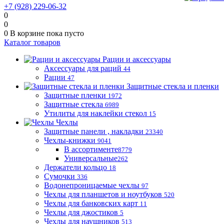
+7 (928) 229-06-32
0
0
0
В корзине
пока пусто
Каталог товаров
Рации и аксессуары
Аксессуары для раций
44
Рации
47
Защитные стекла и пленки
Защитные пленки
1972
Защитные стекла
6989
Утилиты для наклейки стекол
15
Чехлы
Защитные панели , накладки
23340
Чехлы-книжки
9041
В ассортименте
8779
Универсальные
262
Держатели кольцо
18
Сумочки
336
Водонепроницаемые чехлы
97
Чехлы для планшетов и ноутбуков
520
Чехлы для банковских карт
11
Чехлы для джостиков
5
Чехлы для наушников
513