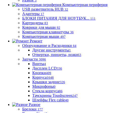
Разное
3
Компьютерная периферия
USB разветвитель HUB
32
Адаптеры
17
БЛОКИ ПИТАНИЯ ДЛЯ НОУТБУК...
111
Картридеры
83
Коврики для мыши
92
Компьютерная клавиатуры
36
Компьютерная мыши
497
Ремонт
Оборудование и Расходники
64
Другие инструменты
1
Отвертки, пинцеты, ножи
63
Запчасти
3096
Винты
4
Дисплеи LCD
336
Кнопки
409
Корпуса
1648
Крышки задние
326
Микрофоны
0
Стекла корпуса
86
Тачскрины Toushscreen
247
Шлейфы Flex cable
40
Разное
Брелоки
177