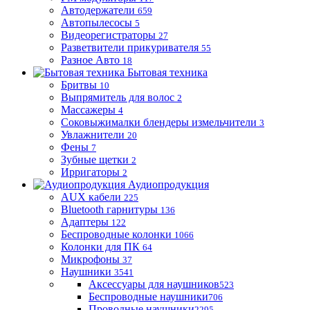
Автодержатели
659
Автопылесосы
5
Видеорегистраторы
27
Разветвители прикуривателя
55
Разное Авто
18
Бытовая техника
Бритвы
10
Выпрямитель для волос
2
Массажеры
4
Соковыжималки блендеры измельчители
3
Увлажнители
20
Фены
7
Зубные щетки
2
Ирригаторы
2
Аудиопродукция
AUX кабели
225
Bluetooth гарнитуры
136
Адаптеры
122
Беспроводные колонки
1066
Колонки для ПК
64
Микрофоны
37
Наушники
3541
Аксессуары для наушников
523
Беспроводные наушники
706
Проводные наушники
2295