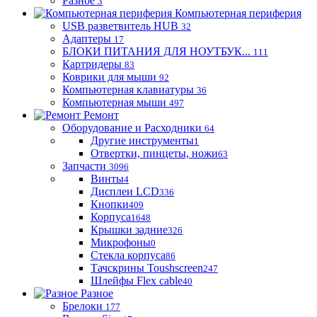
Разное
3
Компьютерная периферия
USB разветвитель HUB
32
Адаптеры
17
БЛОКИ ПИТАНИЯ ДЛЯ НОУТБУК...
111
Картридеры
83
Коврики для мыши
92
Компьютерная клавиатуры
36
Компьютерная мыши
497
Ремонт
Оборудование и Расходники
64
Другие инструменты
1
Отвертки, пинцеты, ножи
63
Запчасти
3096
Винты
4
Дисплеи LCD
336
Кнопки
409
Корпуса
1648
Крышки задние
326
Микрофоны
0
Стекла корпуса
86
Тачскрины Toushscreen
247
Шлейфы Flex cable
40
Разное
Брелоки
177