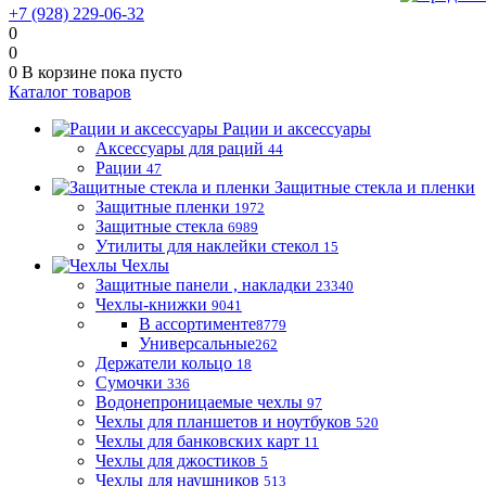
+7 (928) 229-06-32
0
0
0
В корзине
пока пусто
Каталог товаров
Рации и аксессуары
Аксессуары для раций
44
Рации
47
Защитные стекла и пленки
Защитные пленки
1972
Защитные стекла
6989
Утилиты для наклейки стекол
15
Чехлы
Защитные панели , накладки
23340
Чехлы-книжки
9041
В ассортименте
8779
Универсальные
262
Держатели кольцо
18
Сумочки
336
Водонепроницаемые чехлы
97
Чехлы для планшетов и ноутбуков
520
Чехлы для банковских карт
11
Чехлы для джостиков
5
Чехлы для наушников
513