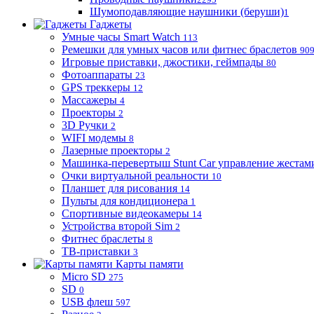
Шумоподавляющие наушники (беруши)
1
Гаджеты
Умные часы Smart Watch
113
Ремешки для умных часов или фитнес браслетов
90
Игровые приставки, джостики, геймпады
80
Фотоаппараты
23
GPS треккеры
12
Массажеры
4
Проекторы
2
3D Ручки
2
WIFI модемы
8
Лазерные проекторы
2
Машинка-перевертыш Stunt Car управление жестам
Очки виртуальной реальности
10
Планшет для рисования
14
Пульты для кондиционера
1
Спортивные видеокамеры
14
Устройства второй Sim
2
Фитнес браслеты
8
ТВ-приставки
3
Карты памяти
Micro SD
275
SD
0
USB флеш
597