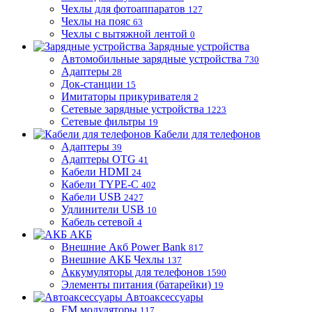
Чехлы для фотоаппаратов
127
Чехлы на пояс
63
Чехлы с вытяжной лентой
0
Зарядные устройства
Автомобильные зарядные устройства
730
Адаптеры
28
Док-станции
15
Имитаторы прикуривателя
2
Сетевые зарядные устройства
1223
Сетевые фильтры
19
Кабели для телефонов
Адаптеры
39
Адаптеры OTG
41
Кабели HDMI
24
Кабели TYPE-C
402
Кабели USB
2427
Удлинители USB
10
Кабель сетевой
4
АКБ
Внешние Акб Power Bank
817
Внешние АКБ Чехлы
137
Аккумуляторы для телефонов
1590
Элементы питания (батарейки)
19
Автоаксессуары
FM модуляторы
117