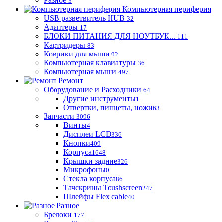
Разное
3
Компьютерная периферия
USB разветвитель HUB
32
Адаптеры
17
БЛОКИ ПИТАНИЯ ДЛЯ НОУТБУК...
111
Картридеры
83
Коврики для мыши
92
Компьютерная клавиатуры
36
Компьютерная мыши
497
Ремонт
Оборудование и Расходники
64
Другие инструменты
1
Отвертки, пинцеты, ножи
63
Запчасти
3096
Винты
4
Дисплеи LCD
336
Кнопки
409
Корпуса
1648
Крышки задние
326
Микрофоны
0
Стекла корпуса
86
Тачскрины Toushscreen
247
Шлейфы Flex cable
40
Разное
Брелоки
177