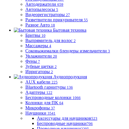
Автодержатели
659
Автопылесосы
5
Видеорегистраторы
27
Разветвители прикуривателя
55
Разное Авто
18
Бытовая техника
Бритвы
10
Выпрямитель для волос
2
Массажеры
4
Соковыжималки блендеры измельчители
3
Увлажнители
20
Фены
7
Зубные щетки
2
Ирригаторы
2
Аудиопродукция
AUX кабели
225
Bluetooth гарнитуры
136
Адаптеры
122
Беспроводные колонки
1066
Колонки для ПК
64
Микрофоны
37
Наушники
3541
Аксессуары для наушников
523
Беспроводные наушники
706
Проводные наушники
2295