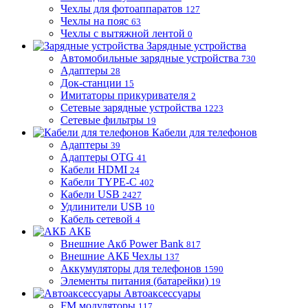
Чехлы для фотоаппаратов
127
Чехлы на пояс
63
Чехлы с вытяжной лентой
0
Зарядные устройства
Автомобильные зарядные устройства
730
Адаптеры
28
Док-станции
15
Имитаторы прикуривателя
2
Сетевые зарядные устройства
1223
Сетевые фильтры
19
Кабели для телефонов
Адаптеры
39
Адаптеры OTG
41
Кабели HDMI
24
Кабели TYPE-C
402
Кабели USB
2427
Удлинители USB
10
Кабель сетевой
4
АКБ
Внешние Акб Power Bank
817
Внешние АКБ Чехлы
137
Аккумуляторы для телефонов
1590
Элементы питания (батарейки)
19
Автоаксессуары
FM модуляторы
117