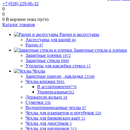
+7 (928) 229-06-32
0
0
0
В корзине
пока пусто
Каталог товаров
Рации и аксессуары
Аксессуары для раций
44
Рации
47
Защитные стекла и пленки
Защитные пленки
1972
Защитные стекла
6989
Утилиты для наклейки стекол
15
Чехлы
Защитные панели , накладки
23340
Чехлы-книжки
9041
В ассортименте
8779
Универсальные
262
Держатели кольцо
18
Сумочки
336
Водонепроницаемые чехлы
97
Чехлы для планшетов и ноутбуков
520
Чехлы для банковских карт
11
Чехлы для джостиков
5
Чехлы для наушников
513