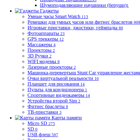
Шумоподавляющие наушники (беруши)
1
Гаджеты
Умные часы Smart Watch
113
Ремешки для умных часов или фитнес браслетов
90
Игровые приставки, джостики, геймпады
80
Фотоаппараты
23
GPS треккеры
12
Массажеры
4
Проекторы
2
3D Ручки
2
WIFI модемы
8
Лазерные проекторы
2
Машинка-перевертыш Stunt Car управление жестам
Очки виртуальной реальности
10
Планшет для рисования
14
Пульты для кондиционера
1
Спортивные видеокамеры
14
Устройства второй Sim
2
Фитнес браслеты
8
ТВ-приставки
3
Карты памяти
Micro SD
275
SD
0
USB флеш
597