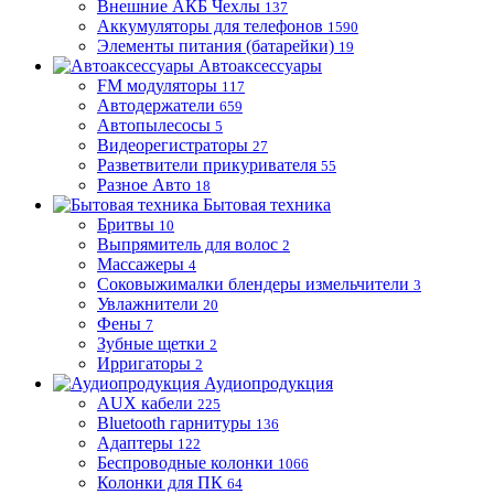
Внешние АКБ Чехлы
137
Аккумуляторы для телефонов
1590
Элементы питания (батарейки)
19
Автоаксессуары
FM модуляторы
117
Автодержатели
659
Автопылесосы
5
Видеорегистраторы
27
Разветвители прикуривателя
55
Разное Авто
18
Бытовая техника
Бритвы
10
Выпрямитель для волос
2
Массажеры
4
Соковыжималки блендеры измельчители
3
Увлажнители
20
Фены
7
Зубные щетки
2
Ирригаторы
2
Аудиопродукция
AUX кабели
225
Bluetooth гарнитуры
136
Адаптеры
122
Беспроводные колонки
1066
Колонки для ПК
64