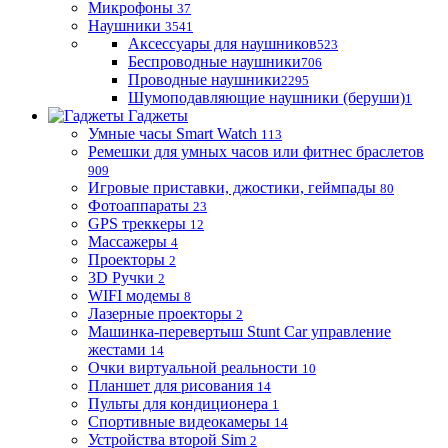
Микрофоны
37
Наушники
3541
Аксессуары для наушников
523
Беспроводные наушники
706
Проводные наушники
2295
Шумоподавляющие наушники (беруши)
1
Гаджеты
Умные часы Smart Watch
113
Ремешки для умных часов или фитнес браслетов
909
Игровые приставки, джостики, геймпады
80
Фотоаппараты
23
GPS треккеры
12
Массажеры
4
Проекторы
2
3D Ручки
2
WIFI модемы
8
Лазерные проекторы
2
Машинка-перевертыш Stunt Car управление
жестами
14
Очки виртуальной реальности
10
Планшет для рисования
14
Пульты для кондиционера
1
Спортивные видеокамеры
14
Устройства второй Sim
2