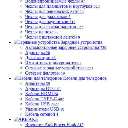
Водонепроницаемые чехлы
97
Чехлы для планшетов и ноутбуков
520
Чехлы для банковских карт
11
Чехлы для джостиков
5
Чехлы для наушников
513
Чехлы для фотоаппаратов
127
Чехлы на пояс
63
Чехлы с вытяжной лентой
0
Зарядные устройства
Автомобильные зарядные устройства
730
Адаптеры
28
Док-станции
15
Имитаторы прикуривателя
2
Сетевые зарядные устройства
1223
Сетевые фильтры
19
Кабели для телефонов
Адаптеры
39
Адаптеры OTG
41
Кабели HDMI
24
Кабели TYPE-C
402
Кабели USB
2427
Удлинители USB
10
Кабель сетевой
4
АКБ
Внешние Акб Power Bank
817