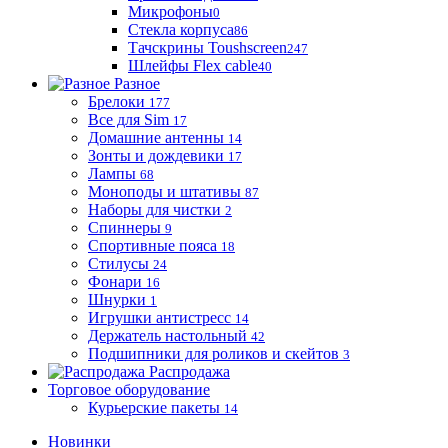
Микрофоны
0
Стекла корпуса
86
Тачскрины Toushscreen
247
Шлейфы Flex cable
40
Разное
Брелоки
177
Все для Sim
17
Домашние антенны
14
Зонты и дождевики
17
Лампы
68
Моноподы и штативы
87
Наборы для чистки
2
Спиннеры
9
Спортивные пояса
18
Стилусы
24
Фонари
16
Шнурки
1
Игрушки антистресс
14
Держатель настольный
42
Подшипники для роликов и скейтов
3
Распродажа
Торговое оборудование
Курьерские пакеты
14
Новинки