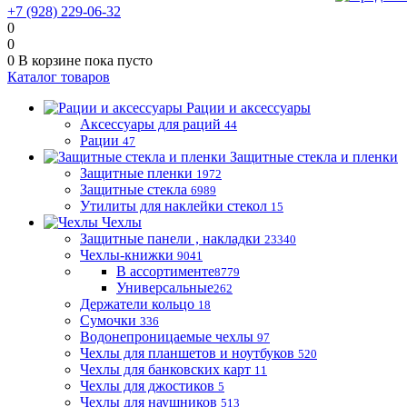
+7 (928) 229-06-32
0
0
0
В корзине
пока пусто
Каталог товаров
Рации и аксессуары
Аксессуары для раций
44
Рации
47
Защитные стекла и пленки
Защитные пленки
1972
Защитные стекла
6989
Утилиты для наклейки стекол
15
Чехлы
Защитные панели , накладки
23340
Чехлы-книжки
9041
В ассортименте
8779
Универсальные
262
Держатели кольцо
18
Сумочки
336
Водонепроницаемые чехлы
97
Чехлы для планшетов и ноутбуков
520
Чехлы для банковских карт
11
Чехлы для джостиков
5
Чехлы для наушников
513