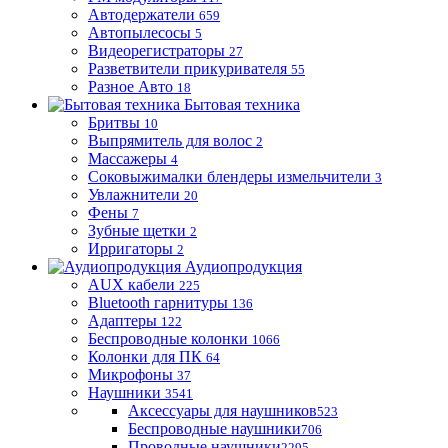
Автодержатели
659
Автопылесосы
5
Видеорегистраторы
27
Разветвители прикуривателя
55
Разное Авто
18
Бытовая техника
Бритвы
10
Выпрямитель для волос
2
Массажеры
4
Соковыжималки блендеры измельчители
3
Увлажнители
20
Фены
7
Зубные щетки
2
Ирригаторы
2
Аудиопродукция
AUX кабели
225
Bluetooth гарнитуры
136
Адаптеры
122
Беспроводные колонки
1066
Колонки для ПК
64
Микрофоны
37
Наушники
3541
Аксессуары для наушников
523
Беспроводные наушники
706
Проводные наушники
2295