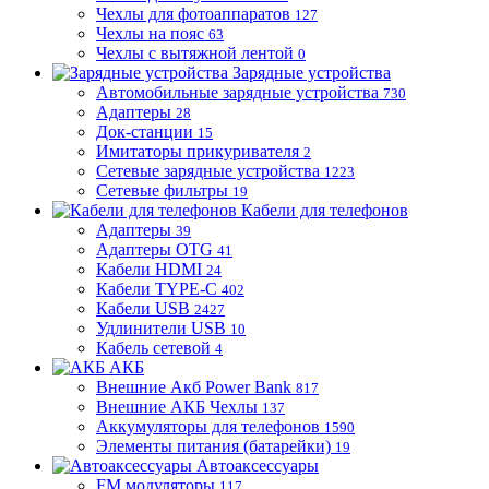
Чехлы для фотоаппаратов
127
Чехлы на пояс
63
Чехлы с вытяжной лентой
0
Зарядные устройства
Автомобильные зарядные устройства
730
Адаптеры
28
Док-станции
15
Имитаторы прикуривателя
2
Сетевые зарядные устройства
1223
Сетевые фильтры
19
Кабели для телефонов
Адаптеры
39
Адаптеры OTG
41
Кабели HDMI
24
Кабели TYPE-C
402
Кабели USB
2427
Удлинители USB
10
Кабель сетевой
4
АКБ
Внешние Акб Power Bank
817
Внешние АКБ Чехлы
137
Аккумуляторы для телефонов
1590
Элементы питания (батарейки)
19
Автоаксессуары
FM модуляторы
117