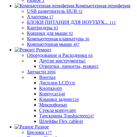
Разное
3
Компьютерная периферия
USB разветвитель HUB
32
Адаптеры
17
БЛОКИ ПИТАНИЯ ДЛЯ НОУТБУК...
111
Картридеры
83
Коврики для мыши
92
Компьютерная клавиатуры
36
Компьютерная мыши
497
Ремонт
Оборудование и Расходники
64
Другие инструменты
1
Отвертки, пинцеты, ножи
63
Запчасти
3096
Винты
4
Дисплеи LCD
336
Кнопки
409
Корпуса
1648
Крышки задние
326
Микрофоны
0
Стекла корпуса
86
Тачскрины Toushscreen
247
Шлейфы Flex cable
40
Разное
Брелоки
177