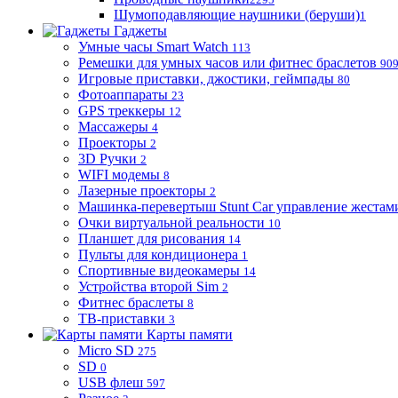
Шумоподавляющие наушники (беруши)
1
Гаджеты
Умные часы Smart Watch
113
Ремешки для умных часов или фитнес браслетов
90
Игровые приставки, джостики, геймпады
80
Фотоаппараты
23
GPS треккеры
12
Массажеры
4
Проекторы
2
3D Ручки
2
WIFI модемы
8
Лазерные проекторы
2
Машинка-перевертыш Stunt Car управление жестам
Очки виртуальной реальности
10
Планшет для рисования
14
Пульты для кондиционера
1
Спортивные видеокамеры
14
Устройства второй Sim
2
Фитнес браслеты
8
ТВ-приставки
3
Карты памяти
Micro SD
275
SD
0
USB флеш
597