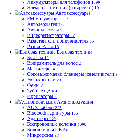
Аккумуляторы для телефонов
1590
Элементы питания (батарейки)
19
Автоаксессуары
FM модуляторы
117
Автодержатели
659
Автопылесосы
5
Видеорегистраторы
27
Разветвители прикуривателя
55
Разное Авто
18
Бытовая техника
Бритвы
10
Выпрямитель для волос
2
Массажеры
4
Соковыжималки блендеры измельчители
3
Увлажнители
20
Фены
7
Зубные щетки
2
Ирригаторы
2
Аудиопродукция
AUX кабели
225
Bluetooth гарнитуры
136
Адаптеры
122
Беспроводные колонки
1066
Колонки для ПК
64
Микрофоны
37