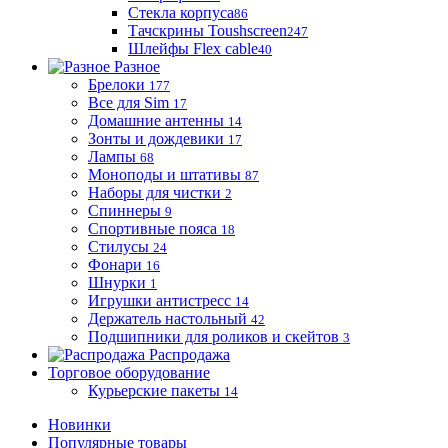
Стекла корпуса
86
Тачскрины Toushscreen
247
Шлейфы Flex cable
40
Разное
Брелоки
177
Все для Sim
17
Домашние антенны
14
Зонты и дождевики
17
Лампы
68
Моноподы и штативы
87
Наборы для чистки
2
Спиннеры
9
Спортивные пояса
18
Стилусы
24
Фонари
16
Шнурки
1
Игрушки антистресс
14
Держатель настольный
42
Подшипники для роликов и скейтов
3
Распродажа
Торговое оборудование
Курьерские пакеты
14
Новинки
Популярные товары