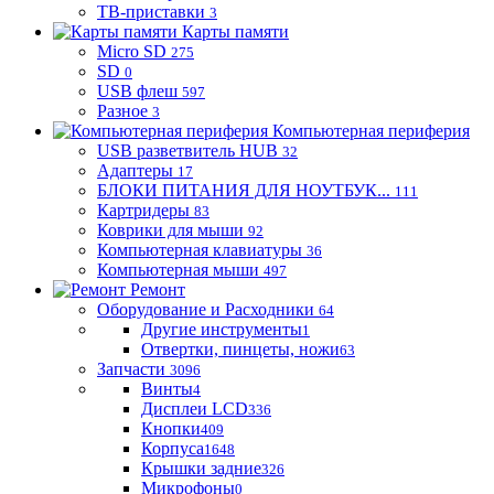
ТВ-приставки
3
Карты памяти
Micro SD
275
SD
0
USB флеш
597
Разное
3
Компьютерная периферия
USB разветвитель HUB
32
Адаптеры
17
БЛОКИ ПИТАНИЯ ДЛЯ НОУТБУК...
111
Картридеры
83
Коврики для мыши
92
Компьютерная клавиатуры
36
Компьютерная мыши
497
Ремонт
Оборудование и Расходники
64
Другие инструменты
1
Отвертки, пинцеты, ножи
63
Запчасти
3096
Винты
4
Дисплеи LCD
336
Кнопки
409
Корпуса
1648
Крышки задние
326
Микрофоны
0