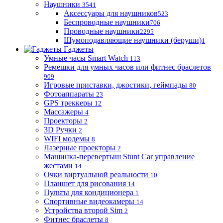
Наушники
3541
Аксессуары для наушников
523
Беспроводные наушники
706
Проводные наушники
2295
Шумоподавляющие наушники (беруши)
1
Гаджеты
Умные часы Smart Watch
113
Ремешки для умных часов или фитнес браслетов
909
Игровые приставки, джостики, геймпады
80
Фотоаппараты
23
GPS треккеры
12
Массажеры
4
Проекторы
2
3D Ручки
2
WIFI модемы
8
Лазерные проекторы
2
Машинка-перевертыш Stunt Car управление
жестами
14
Очки виртуальной реальности
10
Планшет для рисования
14
Пульты для кондиционера
1
Спортивные видеокамеры
14
Устройства второй Sim
2
Фитнес браслеты
8