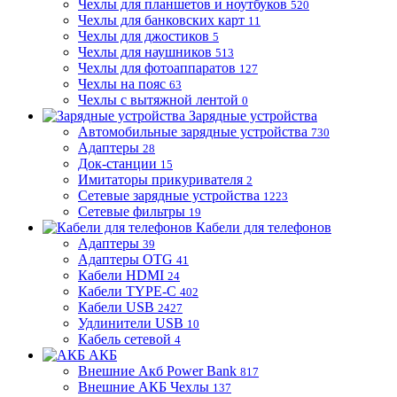
Чехлы для планшетов и ноутбуков
520
Чехлы для банковских карт
11
Чехлы для джостиков
5
Чехлы для наушников
513
Чехлы для фотоаппаратов
127
Чехлы на пояс
63
Чехлы с вытяжной лентой
0
Зарядные устройства
Автомобильные зарядные устройства
730
Адаптеры
28
Док-станции
15
Имитаторы прикуривателя
2
Сетевые зарядные устройства
1223
Сетевые фильтры
19
Кабели для телефонов
Адаптеры
39
Адаптеры OTG
41
Кабели HDMI
24
Кабели TYPE-C
402
Кабели USB
2427
Удлинители USB
10
Кабель сетевой
4
АКБ
Внешние Акб Power Bank
817
Внешние АКБ Чехлы
137