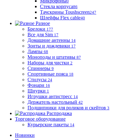
Микрофоны
0
Стекла корпуса
86
Тачскрины Toushscreen
247
Шлейфы Flex cable
40
Разное
Брелоки
177
Все для Sim
17
Домашние антенны
14
Зонты и дождевики
17
Лампы
68
Моноподы и штативы
87
Наборы для чистки
2
Спиннеры
9
Спортивные пояса
18
Стилусы
24
Фонари
16
Шнурки
1
Игрушки антистресс
14
Держатель настольный
42
Подшипники для роликов и скейтов
3
Распродажа
Торговое оборудование
Курьерские пакеты
14
Новинки