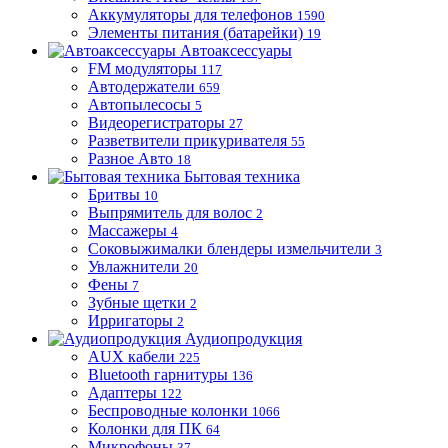
Аккумуляторы для телефонов
1590
Элементы питания (батарейки)
19
Автоаксессуары
FM модуляторы
117
Автодержатели
659
Автопылесосы
5
Видеорегистраторы
27
Разветвители прикуривателя
55
Разное Авто
18
Бытовая техника
Бритвы
10
Выпрямитель для волос
2
Массажеры
4
Соковыжималки блендеры измельчители
3
Увлажнители
20
Фены
7
Зубные щетки
2
Ирригаторы
2
Аудиопродукция
AUX кабели
225
Bluetooth гарнитуры
136
Адаптеры
122
Беспроводные колонки
1066
Колонки для ПК
64
Микрофоны
37