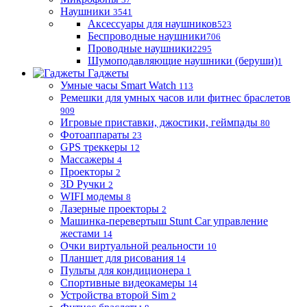
Наушники
3541
Аксессуары для наушников
523
Беспроводные наушники
706
Проводные наушники
2295
Шумоподавляющие наушники (беруши)
1
Гаджеты
Умные часы Smart Watch
113
Ремешки для умных часов или фитнес браслетов
909
Игровые приставки, джостики, геймпады
80
Фотоаппараты
23
GPS треккеры
12
Массажеры
4
Проекторы
2
3D Ручки
2
WIFI модемы
8
Лазерные проекторы
2
Машинка-перевертыш Stunt Car управление
жестами
14
Очки виртуальной реальности
10
Планшет для рисования
14
Пульты для кондиционера
1
Спортивные видеокамеры
14
Устройства второй Sim
2