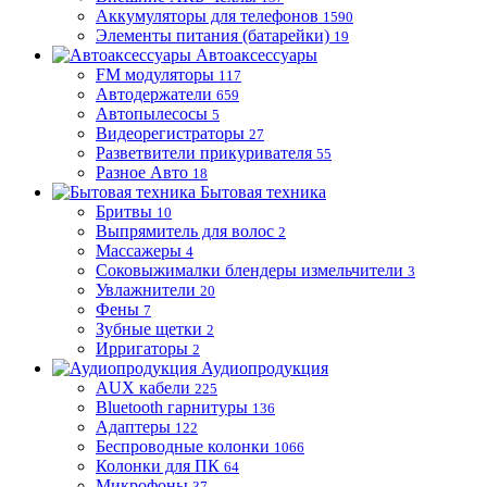
Аккумуляторы для телефонов
1590
Элементы питания (батарейки)
19
Автоаксессуары
FM модуляторы
117
Автодержатели
659
Автопылесосы
5
Видеорегистраторы
27
Разветвители прикуривателя
55
Разное Авто
18
Бытовая техника
Бритвы
10
Выпрямитель для волос
2
Массажеры
4
Соковыжималки блендеры измельчители
3
Увлажнители
20
Фены
7
Зубные щетки
2
Ирригаторы
2
Аудиопродукция
AUX кабели
225
Bluetooth гарнитуры
136
Адаптеры
122
Беспроводные колонки
1066
Колонки для ПК
64
Микрофоны
37