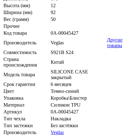
Высота (мм)
12
Ширина (мм)
92
Вес (грамм)
50
Прочие
Код товара
0А-00045427
Другие
Производитель
Veglas
товары
Совместимость
S921B S24
Страна
Китай
происхождения
SILICONE CASE
Модель товара
закрытый
Срок гарантии
6 месяцев
Цвет
Темно-синий
Упаковка
Коробка\Блистер
Материал
Силикон TPU
Артикул
0А-00045427
Тип чехла
Накладка
Тип застежки
Без застёжки
Производитель
Veglas