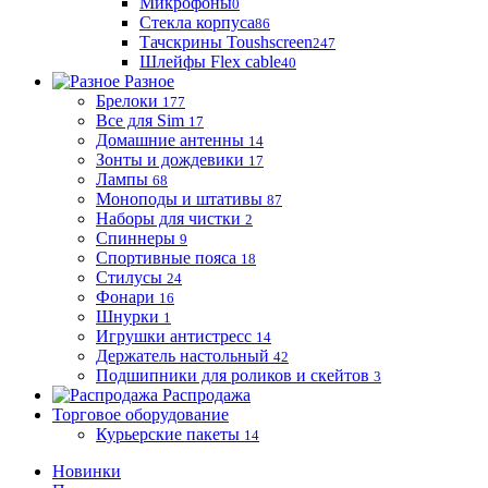
Микрофоны
0
Стекла корпуса
86
Тачскрины Toushscreen
247
Шлейфы Flex cable
40
Разное
Брелоки
177
Все для Sim
17
Домашние антенны
14
Зонты и дождевики
17
Лампы
68
Моноподы и штативы
87
Наборы для чистки
2
Спиннеры
9
Спортивные пояса
18
Стилусы
24
Фонари
16
Шнурки
1
Игрушки антистресс
14
Держатель настольный
42
Подшипники для роликов и скейтов
3
Распродажа
Торговое оборудование
Курьерские пакеты
14
Новинки