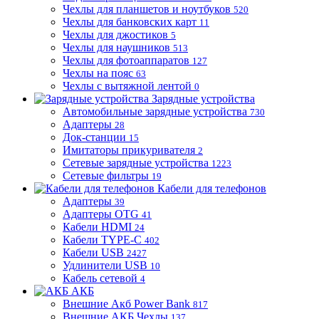
Чехлы для планшетов и ноутбуков
520
Чехлы для банковских карт
11
Чехлы для джостиков
5
Чехлы для наушников
513
Чехлы для фотоаппаратов
127
Чехлы на пояс
63
Чехлы с вытяжной лентой
0
Зарядные устройства
Автомобильные зарядные устройства
730
Адаптеры
28
Док-станции
15
Имитаторы прикуривателя
2
Сетевые зарядные устройства
1223
Сетевые фильтры
19
Кабели для телефонов
Адаптеры
39
Адаптеры OTG
41
Кабели HDMI
24
Кабели TYPE-C
402
Кабели USB
2427
Удлинители USB
10
Кабель сетевой
4
АКБ
Внешние Акб Power Bank
817
Внешние АКБ Чехлы
137