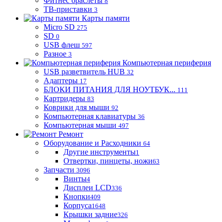
Фитнес браслеты
8
ТВ-приставки
3
Карты памяти
Micro SD
275
SD
0
USB флеш
597
Разное
3
Компьютерная периферия
USB разветвитель HUB
32
Адаптеры
17
БЛОКИ ПИТАНИЯ ДЛЯ НОУТБУК...
111
Картридеры
83
Коврики для мыши
92
Компьютерная клавиатуры
36
Компьютерная мыши
497
Ремонт
Оборудование и Расходники
64
Другие инструменты
1
Отвертки, пинцеты, ножи
63
Запчасти
3096
Винты
4
Дисплеи LCD
336
Кнопки
409
Корпуса
1648
Крышки задние
326