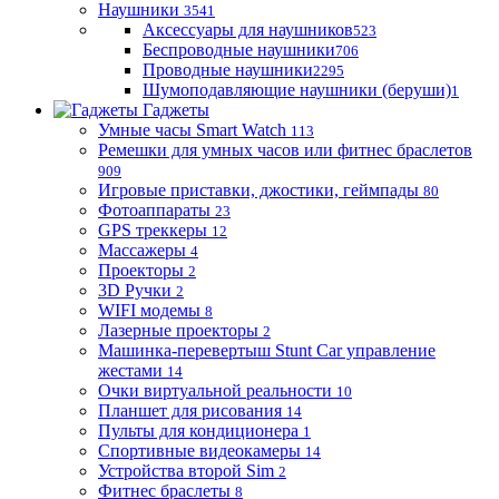
Наушники
3541
Аксессуары для наушников
523
Беспроводные наушники
706
Проводные наушники
2295
Шумоподавляющие наушники (беруши)
1
Гаджеты
Умные часы Smart Watch
113
Ремешки для умных часов или фитнес браслетов
909
Игровые приставки, джостики, геймпады
80
Фотоаппараты
23
GPS треккеры
12
Массажеры
4
Проекторы
2
3D Ручки
2
WIFI модемы
8
Лазерные проекторы
2
Машинка-перевертыш Stunt Car управление
жестами
14
Очки виртуальной реальности
10
Планшет для рисования
14
Пульты для кондиционера
1
Спортивные видеокамеры
14
Устройства второй Sim
2
Фитнес браслеты
8