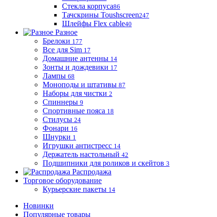
Стекла корпуса
86
Тачскрины Toushscreen
247
Шлейфы Flex cable
40
Разное
Брелоки
177
Все для Sim
17
Домашние антенны
14
Зонты и дождевики
17
Лампы
68
Моноподы и штативы
87
Наборы для чистки
2
Спиннеры
9
Спортивные пояса
18
Стилусы
24
Фонари
16
Шнурки
1
Игрушки антистресс
14
Держатель настольный
42
Подшипники для роликов и скейтов
3
Распродажа
Торговое оборудование
Курьерские пакеты
14
Новинки
Популярные товары