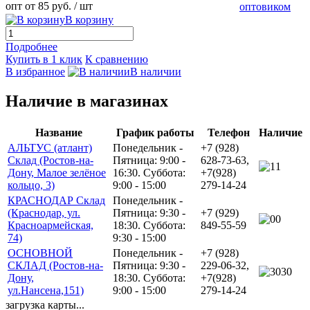
опт от 85 руб.
/ шт
оптовиком
В корзину
Подробнее
Купить в 1 клик
К сравнению
В избранное
В наличии
Наличие в магазинах
Название
График работы
Телефон
Наличие
АЛЬТУС (атлант)
Понедельник -
+7 (928)
Склад (Ростов-на-
Пятница: 9:00 -
628-73-63,
1
Дону, Малое зелёное
16:30. Суббота:
+7(928)
кольцо, 3)
9:00 - 15:00
279-14-24
КРАСНОДАР Склад
Понедельник -
(Краснодар, ул.
Пятница: 9:30 -
+7 (929)
0
Красноармейская,
18:30. Суббота:
849-55-59
74)
9:30 - 15:00
ОСНОВНОЙ
Понедельник -
+7 (928)
СКЛАД (Ростов-на-
Пятница: 9:30 -
229-06-32,
30
Дону,
18:30. Суббота:
+7(928)
ул.Нансена,151)
9:00 - 15:00
279-14-24
загрузка карты...