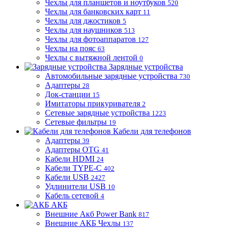
Чехлы для планшетов и ноутбуков
520
Чехлы для банковских карт
11
Чехлы для джостиков
5
Чехлы для наушников
513
Чехлы для фотоаппаратов
127
Чехлы на пояс
63
Чехлы с вытяжной лентой
0
Зарядные устройства
Автомобильные зарядные устройства
730
Адаптеры
28
Док-станции
15
Имитаторы прикуривателя
2
Сетевые зарядные устройства
1223
Сетевые фильтры
19
Кабели для телефонов
Адаптеры
39
Адаптеры OTG
41
Кабели HDMI
24
Кабели TYPE-C
402
Кабели USB
2427
Удлинители USB
10
Кабель сетевой
4
АКБ
Внешние Акб Power Bank
817
Внешние АКБ Чехлы
137