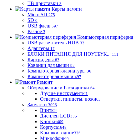
ТВ-приставки
3
Карты памяти
Micro SD
275
SD
0
USB флеш
597
Разное
3
Компьютерная периферия
USB разветвитель HUB
32
Адаптеры
17
БЛОКИ ПИТАНИЯ ДЛЯ НОУТБУК...
111
Картридеры
83
Коврики для мыши
92
Компьютерная клавиатуры
36
Компьютерная мыши
497
Ремонт
Оборудование и Расходники
64
Другие инструменты
1
Отвертки, пинцеты, ножи
63
Запчасти
3096
Винты
4
Дисплеи LCD
336
Кнопки
409
Корпуса
1648
Крышки задние
326
Микрофоны
0