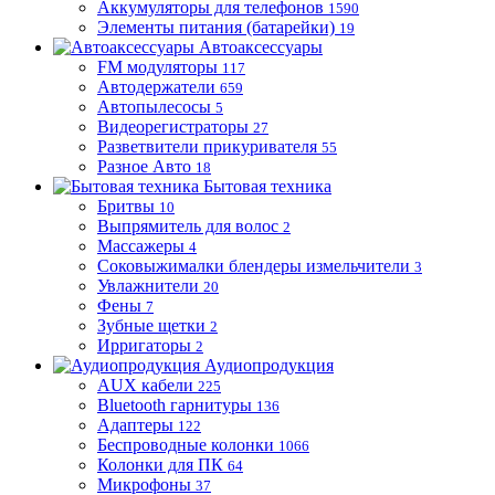
Аккумуляторы для телефонов
1590
Элементы питания (батарейки)
19
Автоаксессуары
FM модуляторы
117
Автодержатели
659
Автопылесосы
5
Видеорегистраторы
27
Разветвители прикуривателя
55
Разное Авто
18
Бытовая техника
Бритвы
10
Выпрямитель для волос
2
Массажеры
4
Соковыжималки блендеры измельчители
3
Увлажнители
20
Фены
7
Зубные щетки
2
Ирригаторы
2
Аудиопродукция
AUX кабели
225
Bluetooth гарнитуры
136
Адаптеры
122
Беспроводные колонки
1066
Колонки для ПК
64
Микрофоны
37