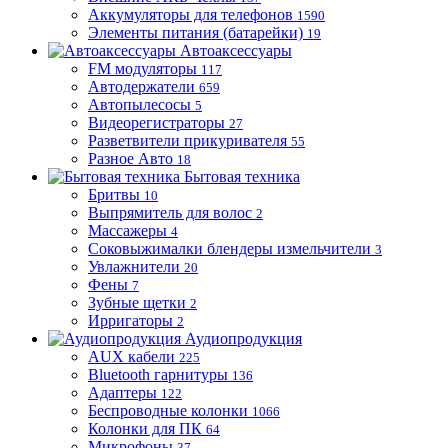
Аккумуляторы для телефонов
1590
Элементы питания (батарейки)
19
Автоаксессуары
FM модуляторы
117
Автодержатели
659
Автопылесосы
5
Видеорегистраторы
27
Разветвители прикуривателя
55
Разное Авто
18
Бытовая техника
Бритвы
10
Выпрямитель для волос
2
Массажеры
4
Соковыжималки блендеры измельчители
3
Увлажнители
20
Фены
7
Зубные щетки
2
Ирригаторы
2
Аудиопродукция
AUX кабели
225
Bluetooth гарнитуры
136
Адаптеры
122
Беспроводные колонки
1066
Колонки для ПК
64
Микрофоны
37