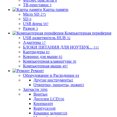
Фитнес браслеты
8
ТВ-приставки
3
Карты памяти
Micro SD
275
SD
0
USB флеш
597
Разное
3
Компьютерная периферия
USB разветвитель HUB
32
Адаптеры
17
БЛОКИ ПИТАНИЯ ДЛЯ НОУТБУК...
111
Картридеры
83
Коврики для мыши
92
Компьютерная клавиатуры
36
Компьютерная мыши
497
Ремонт
Оборудование и Расходники
64
Другие инструменты
1
Отвертки, пинцеты, ножи
63
Запчасти
3096
Винты
4
Дисплеи LCD
336
Кнопки
409
Корпуса
1648
Крышки задние
326