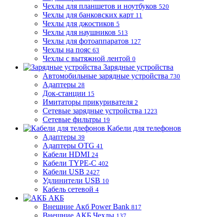
Чехлы для планшетов и ноутбуков
520
Чехлы для банковских карт
11
Чехлы для джостиков
5
Чехлы для наушников
513
Чехлы для фотоаппаратов
127
Чехлы на пояс
63
Чехлы с вытяжной лентой
0
Зарядные устройства
Автомобильные зарядные устройства
730
Адаптеры
28
Док-станции
15
Имитаторы прикуривателя
2
Сетевые зарядные устройства
1223
Сетевые фильтры
19
Кабели для телефонов
Адаптеры
39
Адаптеры OTG
41
Кабели HDMI
24
Кабели TYPE-C
402
Кабели USB
2427
Удлинители USB
10
Кабель сетевой
4
АКБ
Внешние Акб Power Bank
817
Внешние АКБ Чехлы
137