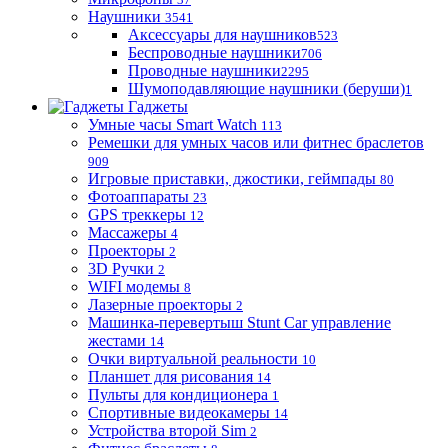
Наушники
3541
Аксессуары для наушников
523
Беспроводные наушники
706
Проводные наушники
2295
Шумоподавляющие наушники (беруши)
1
Гаджеты
Умные часы Smart Watch
113
Ремешки для умных часов или фитнес браслетов
909
Игровые приставки, джостики, геймпады
80
Фотоаппараты
23
GPS треккеры
12
Массажеры
4
Проекторы
2
3D Ручки
2
WIFI модемы
8
Лазерные проекторы
2
Машинка-перевертыш Stunt Car управление
жестами
14
Очки виртуальной реальности
10
Планшет для рисования
14
Пульты для кондиционера
1
Спортивные видеокамеры
14
Устройства второй Sim
2