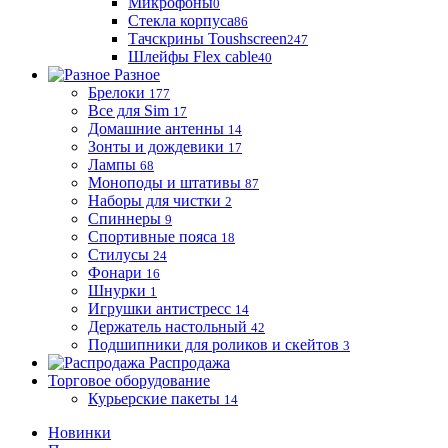
Микрофоны
0
Стекла корпуса
86
Тачскрины Toushscreen
247
Шлейфы Flex cable
40
Разное
Брелоки
177
Все для Sim
17
Домашние антенны
14
Зонты и дождевики
17
Лампы
68
Моноподы и штативы
87
Наборы для чистки
2
Спиннеры
9
Спортивные пояса
18
Стилусы
24
Фонари
16
Шнурки
1
Игрушки антистресс
14
Держатель настольный
42
Подшипники для роликов и скейтов
3
Распродажа
Торговое оборудование
Курьерские пакеты
14
Новинки