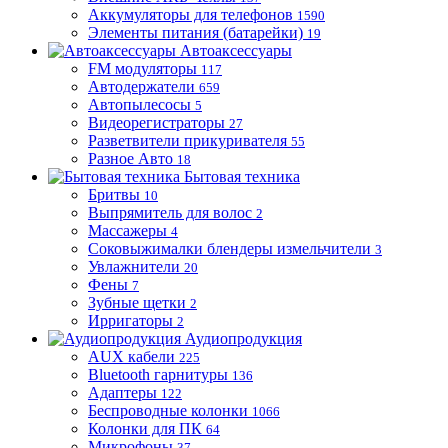
Аккумуляторы для телефонов
1590
Элементы питания (батарейки)
19
Автоаксессуары
FM модуляторы
117
Автодержатели
659
Автопылесосы
5
Видеорегистраторы
27
Разветвители прикуривателя
55
Разное Авто
18
Бытовая техника
Бритвы
10
Выпрямитель для волос
2
Массажеры
4
Соковыжималки блендеры измельчители
3
Увлажнители
20
Фены
7
Зубные щетки
2
Ирригаторы
2
Аудиопродукция
AUX кабели
225
Bluetooth гарнитуры
136
Адаптеры
122
Беспроводные колонки
1066
Колонки для ПК
64
Микрофоны
37