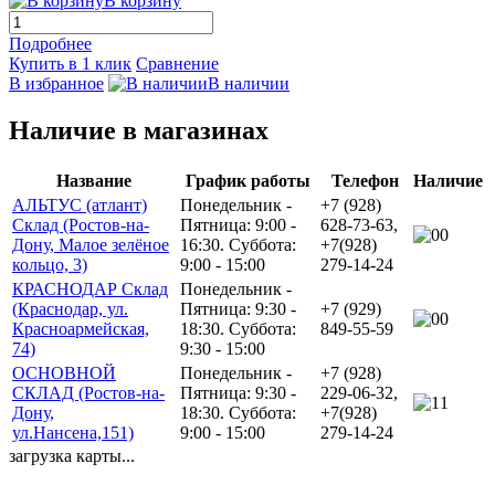
В корзину
Подробнее
Купить в 1 клик
Сравнение
В избранное
В наличии
Наличие в магазинах
Название
График работы
Телефон
Наличие
АЛЬТУС (атлант)
Понедельник -
+7 (928)
Склад (Ростов-на-
Пятница: 9:00 -
628-73-63,
0
Дону, Малое зелёное
16:30. Суббота:
+7(928)
кольцо, 3)
9:00 - 15:00
279-14-24
КРАСНОДАР Склад
Понедельник -
(Краснодар, ул.
Пятница: 9:30 -
+7 (929)
0
Красноармейская,
18:30. Суббота:
849-55-59
74)
9:30 - 15:00
ОСНОВНОЙ
Понедельник -
+7 (928)
СКЛАД (Ростов-на-
Пятница: 9:30 -
229-06-32,
1
Дону,
18:30. Суббота:
+7(928)
ул.Нансена,151)
9:00 - 15:00
279-14-24
загрузка карты...