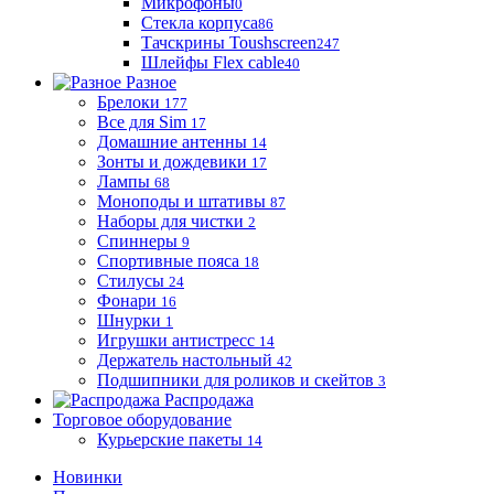
Микрофоны
0
Стекла корпуса
86
Тачскрины Toushscreen
247
Шлейфы Flex cable
40
Разное
Брелоки
177
Все для Sim
17
Домашние антенны
14
Зонты и дождевики
17
Лампы
68
Моноподы и штативы
87
Наборы для чистки
2
Спиннеры
9
Спортивные пояса
18
Стилусы
24
Фонари
16
Шнурки
1
Игрушки антистресс
14
Держатель настольный
42
Подшипники для роликов и скейтов
3
Распродажа
Торговое оборудование
Курьерские пакеты
14
Новинки