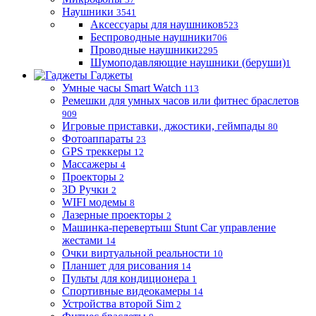
Наушники
3541
Аксессуары для наушников
523
Беспроводные наушники
706
Проводные наушники
2295
Шумоподавляющие наушники (беруши)
1
Гаджеты
Умные часы Smart Watch
113
Ремешки для умных часов или фитнес браслетов
909
Игровые приставки, джостики, геймпады
80
Фотоаппараты
23
GPS треккеры
12
Массажеры
4
Проекторы
2
3D Ручки
2
WIFI модемы
8
Лазерные проекторы
2
Машинка-перевертыш Stunt Car управление
жестами
14
Очки виртуальной реальности
10
Планшет для рисования
14
Пульты для кондиционера
1
Спортивные видеокамеры
14
Устройства второй Sim
2