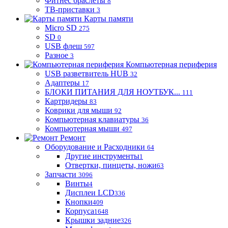
Фитнес браслеты
8
ТВ-приставки
3
Карты памяти
Micro SD
275
SD
0
USB флеш
597
Разное
3
Компьютерная периферия
USB разветвитель HUB
32
Адаптеры
17
БЛОКИ ПИТАНИЯ ДЛЯ НОУТБУК...
111
Картридеры
83
Коврики для мыши
92
Компьютерная клавиатуры
36
Компьютерная мыши
497
Ремонт
Оборудование и Расходники
64
Другие инструменты
1
Отвертки, пинцеты, ножи
63
Запчасти
3096
Винты
4
Дисплеи LCD
336
Кнопки
409
Корпуса
1648
Крышки задние
326