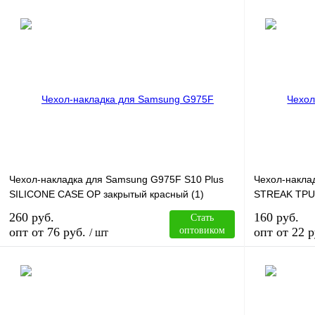
В корзину
Купить в 1 клик
Сравнение
Купить в 1 к
В избранное
В
В избранное
наличии
Чехол-накладка для Samsung G975F S10 Plus
Чехол-накла
SILICONE CASE OP закрытый красный (1)
STREAK TPU
260 руб.
160 руб.
Стать
опт от 76 руб.
оптовиком
опт от 22 р
/ шт
В корзину