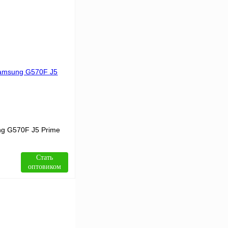
В корзину
Сравнение
В
аличии
g G570F J5 Prime
Стать
оптовиком
В корзину