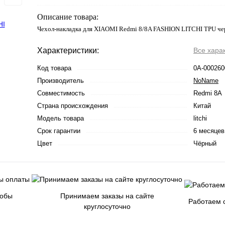
Описание товара:
Чехол-накладка для XIAOMI Redmi 8/8A FASHION LITCHI TPU ч
Характеристики:
Все хара
Код товара
0А-000260
Производитель
NoName
Совместимость
Redmi 8A
Страна происхождения
Китай
Модель товара
litchi
Срок гарантии
6 месяцев
Цвет
Чёрный
собы
Принимаем заказы на сайте
Работаем с
круглосуточно