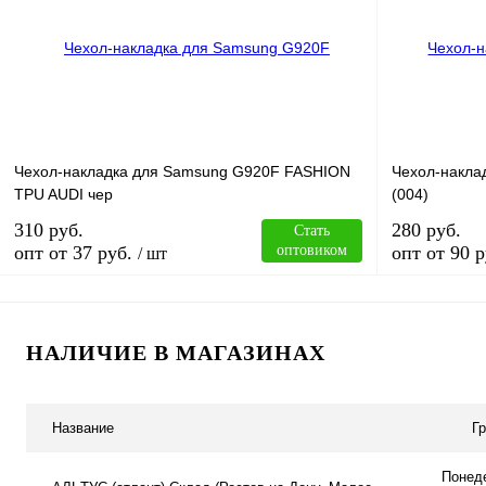
Купить в 1 клик
Сравнение
Купить в 1 к
В избранное
В
В избранное
наличии
Чехол-накладка для Samsung G920F FASHION
Чехол-накла
TPU AUDI чер
(004)
310 руб.
280 руб.
Стать
опт от 37 руб.
оптовиком
опт от 90 р
/ шт
В корзину
НАЛИЧИЕ В МАГАЗИНАХ
Купить в 1 клик
Сравнение
Купить в 1 к
Название
Г
В избранное
В
В избранное
наличии
Понеде