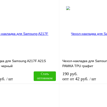
В корзину
лик
Сравнение
Купить в 1 клик
В
В избранное
наличии
н
дка для Samsung A217F A21S
Чехол-накладка для Samsun
 черный
РАМКА TPU графит
190 руб.
Стать
уб.
оптовиком
опт от 42 руб.
/ шт
/ шт
В корзину