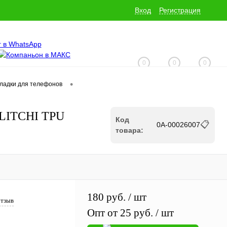
Вход
Регистрация
0
0
0
•
кладки для телефонов
+7 (928) 229-06-32
 LITCHI TPU
Код
📋
0А-00026007
товара:
180 руб.
/ шт
отзыв
Опт от 25 руб.
/ шт