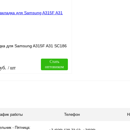
лик
Сравнение
Купить в 1 клик
В
В избранное
наличии
н
дка для Samsung A315F A31 SC186
Стать
уб.
оптовиком
/ шт
В корзину
лик
Сравнение
рафик работы
Телефон
Н
В
наличии
льник - Пятница: