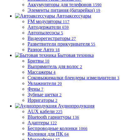
Аккумуляторы для телефонов
1590
Элементы питания (батарейки)
19
Автоаксессуары
FM модуляторы
117
Автодержатели
659
Автопылесосы
5
Видеорегистраторы
27
Разветвители прикуривателя
55
Разное Авто
18
Бытовая техника
Бритвы
10
Выпрямитель для волос
2
Массажеры
4
Соковыжималки блендеры измельчители
3
Увлажнители
20
Фены
7
Зубные щетки
2
Ирригаторы
2
Аудиопродукция
AUX кабели
225
Bluetooth гарнитуры
136
Адаптеры
122
Беспроводные колонки
1066
Колонки для ПК
64
Микрофоны
37