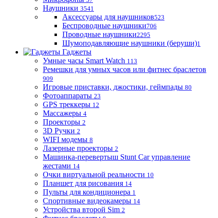
Наушники
3541
Аксессуары для наушников
523
Беспроводные наушники
706
Проводные наушники
2295
Шумоподавляющие наушники (беруши)
1
Гаджеты
Умные часы Smart Watch
113
Ремешки для умных часов или фитнес браслетов
909
Игровые приставки, джостики, геймпады
80
Фотоаппараты
23
GPS треккеры
12
Массажеры
4
Проекторы
2
3D Ручки
2
WIFI модемы
8
Лазерные проекторы
2
Машинка-перевертыш Stunt Car управление
жестами
14
Очки виртуальной реальности
10
Планшет для рисования
14
Пульты для кондиционера
1
Спортивные видеокамеры
14
Устройства второй Sim
2