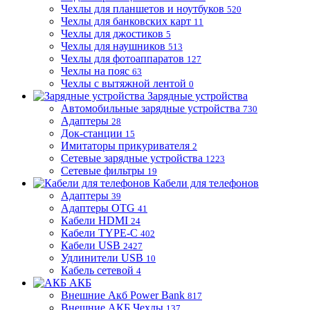
Чехлы для планшетов и ноутбуков
520
Чехлы для банковских карт
11
Чехлы для джостиков
5
Чехлы для наушников
513
Чехлы для фотоаппаратов
127
Чехлы на пояс
63
Чехлы с вытяжной лентой
0
Зарядные устройства
Автомобильные зарядные устройства
730
Адаптеры
28
Док-станции
15
Имитаторы прикуривателя
2
Сетевые зарядные устройства
1223
Сетевые фильтры
19
Кабели для телефонов
Адаптеры
39
Адаптеры OTG
41
Кабели HDMI
24
Кабели TYPE-C
402
Кабели USB
2427
Удлинители USB
10
Кабель сетевой
4
АКБ
Внешние Акб Power Bank
817
Внешние АКБ Чехлы
137