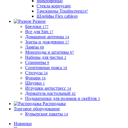
Микрофоны
0
Стекла корпуса
86
Тачскрины Toushscreen
247
Шлейфы Flex cable
40
Разное
Брелоки
177
Все для Sim
17
Домашние антенны
14
Зонты и дождевики
17
Лампы
68
Моноподы и штативы
87
Наборы для чистки
2
Спиннеры
9
Спортивные пояса
18
Стилусы
24
Фонари
16
Шнурки
1
Игрушки антистресс
14
Держатель настольный
42
Подшипники для роликов и скейтов
3
Распродажа
Торговое оборудование
Курьерские пакеты
14
Новинки