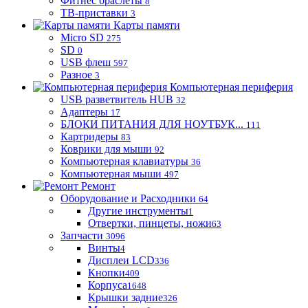
Фитнес браслеты
8
ТВ-приставки
3
Карты памяти
Micro SD
275
SD
0
USB флеш
597
Разное
3
Компьютерная периферия
USB разветвитель HUB
32
Адаптеры
17
БЛОКИ ПИТАНИЯ ДЛЯ НОУТБУК...
111
Картридеры
83
Коврики для мыши
92
Компьютерная клавиатуры
36
Компьютерная мыши
497
Ремонт
Оборудование и Расходники
64
Другие инструменты
1
Отвертки, пинцеты, ножи
63
Запчасти
3096
Винты
4
Дисплеи LCD
336
Кнопки
409
Корпуса
1648
Крышки задние
326