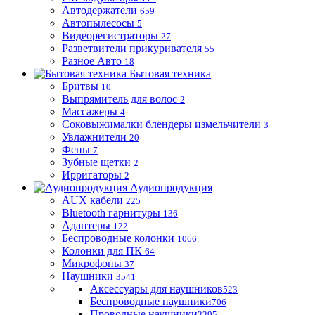
Автодержатели
659
Автопылесосы
5
Видеорегистраторы
27
Разветвители прикуривателя
55
Разное Авто
18
Бытовая техника
Бритвы
10
Выпрямитель для волос
2
Массажеры
4
Соковыжималки блендеры измельчители
3
Увлажнители
20
Фены
7
Зубные щетки
2
Ирригаторы
2
Аудиопродукция
AUX кабели
225
Bluetooth гарнитуры
136
Адаптеры
122
Беспроводные колонки
1066
Колонки для ПК
64
Микрофоны
37
Наушники
3541
Аксессуары для наушников
523
Беспроводные наушники
706
Проводные наушники
2295