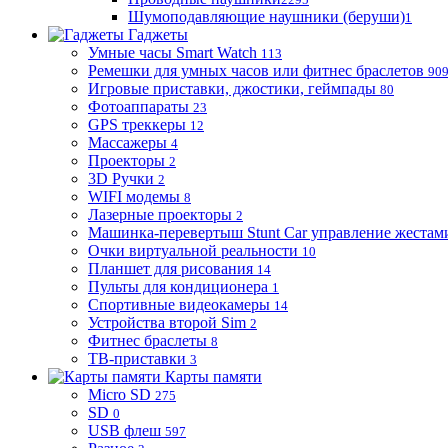
Шумоподавляющие наушники (беруши)
1
Гаджеты
Умные часы Smart Watch
113
Ремешки для умных часов или фитнес браслетов
90
Игровые приставки, джостики, геймпады
80
Фотоаппараты
23
GPS треккеры
12
Массажеры
4
Проекторы
2
3D Ручки
2
WIFI модемы
8
Лазерные проекторы
2
Машинка-перевертыш Stunt Car управление жестам
Очки виртуальной реальности
10
Планшет для рисования
14
Пульты для кондиционера
1
Спортивные видеокамеры
14
Устройства второй Sim
2
Фитнес браслеты
8
ТВ-приставки
3
Карты памяти
Micro SD
275
SD
0
USB флеш
597