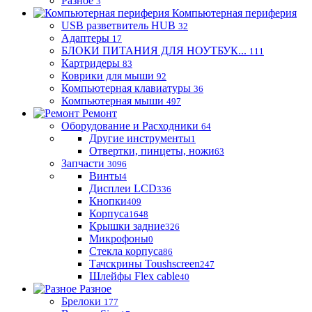
Разное
3
Компьютерная периферия
USB разветвитель HUB
32
Адаптеры
17
БЛОКИ ПИТАНИЯ ДЛЯ НОУТБУК...
111
Картридеры
83
Коврики для мыши
92
Компьютерная клавиатуры
36
Компьютерная мыши
497
Ремонт
Оборудование и Расходники
64
Другие инструменты
1
Отвертки, пинцеты, ножи
63
Запчасти
3096
Винты
4
Дисплеи LCD
336
Кнопки
409
Корпуса
1648
Крышки задние
326
Микрофоны
0
Стекла корпуса
86
Тачскрины Toushscreen
247
Шлейфы Flex cable
40
Разное
Брелоки
177