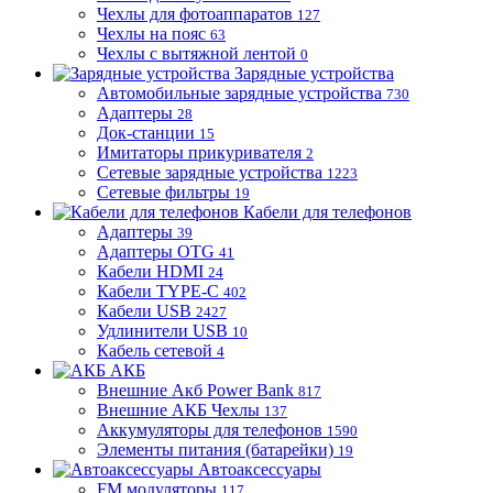
Чехлы для фотоаппаратов
127
Чехлы на пояс
63
Чехлы с вытяжной лентой
0
Зарядные устройства
Автомобильные зарядные устройства
730
Адаптеры
28
Док-станции
15
Имитаторы прикуривателя
2
Сетевые зарядные устройства
1223
Сетевые фильтры
19
Кабели для телефонов
Адаптеры
39
Адаптеры OTG
41
Кабели HDMI
24
Кабели TYPE-C
402
Кабели USB
2427
Удлинители USB
10
Кабель сетевой
4
АКБ
Внешние Акб Power Bank
817
Внешние АКБ Чехлы
137
Аккумуляторы для телефонов
1590
Элементы питания (батарейки)
19
Автоаксессуары
FM модуляторы
117