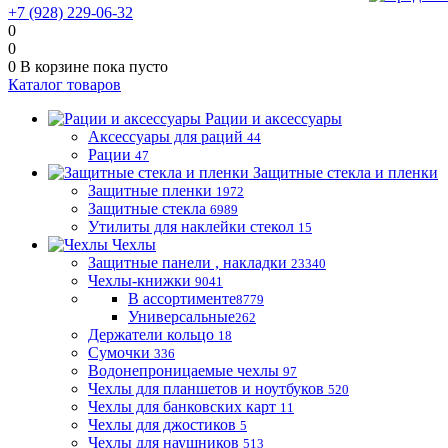
+7 (928) 229-06-32
0
0
0
В корзине
пока пусто
Каталог товаров
Рации и аксессуары
Аксессуары для раций
44
Рации
47
Защитные стекла и пленки
Защитные пленки
1972
Защитные стекла
6989
Утилиты для наклейки стекол
15
Чехлы
Защитные панели , накладки
23340
Чехлы-книжки
9041
В ассортименте
8779
Универсальные
262
Держатели кольцо
18
Сумочки
336
Водонепроницаемые чехлы
97
Чехлы для планшетов и ноутбуков
520
Чехлы для банковских карт
11
Чехлы для джостиков
5
Чехлы для наушников
513